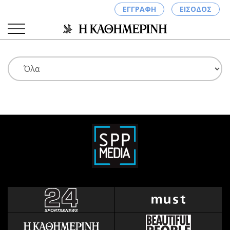
ΕΓΓΡΑΦΗ
ΕΙΣΟΔΟΣ
ΚΑΤΗΓΟΡΙΕΣ
ΣΥΝΔΕΣΗ
Κύπρος
Απόψεις
Παιδεία
Αρθρογραφία
Υγεία
The Hill
Πολιτική
Υγεία
Βουλευτικές 2026
Αγγελίες
Εκλογές 2024
Ενοικιάζονται
Προεδρικές 2023
Πωλούνται
Δημοσκοπήσεις
Ζητούν εργασία
Διπλωματία
Θέσεις εργασίας