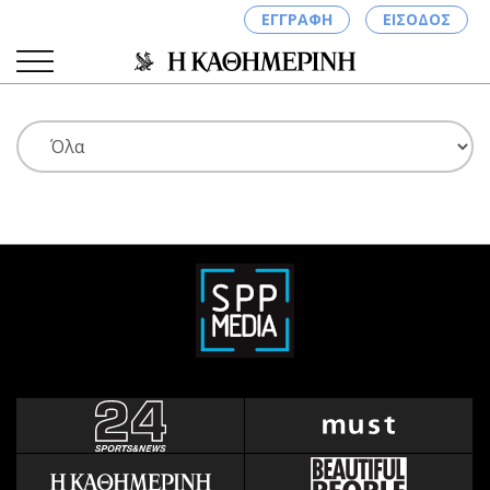
ΕΓΓΡΑΦΗ
ΕΙΣΟΔΟΣ
ΚΑΤΗΓΟΡΙΕΣ
ΣΥΝΔΕΣΗ
Κύπρος
Απόψεις
Παιδεία
Αρθρογραφία
Υγεία
The Hill
Πολιτική
Υγεία
Βουλευτικές 2026
Αγγελίες
Εκλογές 2024
Ενοικιάζονται
Προεδρικές 2023
Πωλούνται
Δημοσκοπήσεις
Ζητούν εργασία
Διπλωματία
Θέσεις εργασίας