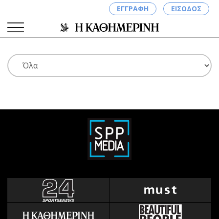
ΕΓΓΡΑΦΗ
ΕΙΣΟΔΟΣ
ΚΑΤΗΓΟΡΙΕΣ
ΣΥΝΔΕΣΗ
Κύπρος
Απόψεις
Παιδεία
Αρθρογραφία
Υγεία
The Hill
Πολιτική
Υγεία
Βουλευτικές 2026
Αγγελίες
Εκλογές 2024
Ενοικιάζονται
Προεδρικές 2023
Πωλούνται
Δημοσκοπήσεις
Ζητούν εργασία
Διπλωματία
Θέσεις εργασίας