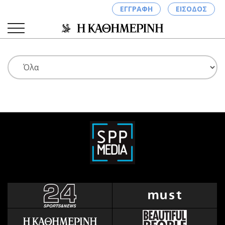
ΕΓΓΡΑΦΗ
ΕΙΣΟΔΟΣ
ΚΑΤΗΓΟΡΙΕΣ
ΣΥΝΔΕΣΗ
Κύπρος
Απόψεις
Παιδεία
Αρθρογραφία
Υγεία
The Hill
Πολιτική
Υγεία
Βουλευτικές 2026
Αγγελίες
Εκλογές 2024
Ενοικιάζονται
Προεδρικές 2023
Πωλούνται
Δημοσκοπήσεις
Ζητούν εργασία
Διπλωματία
Θέσεις εργασίας