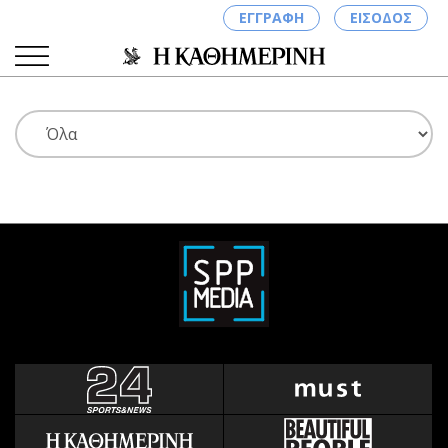
ΕΓΓΡΑΦΗ
ΕΙΣΟΔΟΣ
ΚΑΤΗΓΟΡΙΕΣ
ΣΥΝΔΕΣΗ
Κύπρος
Απόψεις
Παιδεία
Αρθρογραφία
Υγεία
The Hill
Πολιτική
Υγεία
Βουλευτικές 2026
Αγγελίες
Εκλογές 2024
Ενοικιάζονται
Προεδρικές 2023
Πωλούνται
Δημοσκοπήσεις
Ζητούν εργασία
Διπλωματία
Θέσεις εργασίας