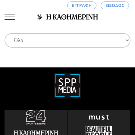
ΕΓΓΡΑΦΗ
ΕΙΣΟΔΟΣ
ΚΑΤΗΓΟΡΙΕΣ
ΣΥΝΔΕΣΗ
Κύπρος
Απόψεις
Παιδεία
Αρθρογραφία
Υγεία
The Hill
Πολιτική
Υγεία
Βουλευτικές 2026
Αγγελίες
Εκλογές 2024
Ενοικιάζονται
Προεδρικές 2023
Πωλούνται
Δημοσκοπήσεις
Ζητούν εργασία
Διπλωματία
Θέσεις εργασίας