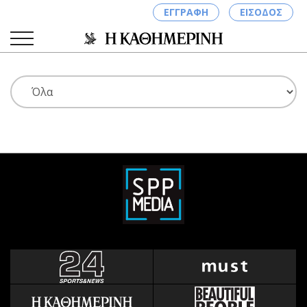
ΕΓΓΡΑΦΗ
ΕΙΣΟΔΟΣ
ΚΑΤΗΓΟΡΙΕΣ
ΣΥΝΔΕΣΗ
Κύπρος
Απόψεις
Παιδεία
Αρθρογραφία
Υγεία
The Hill
Πολιτική
Υγεία
Βουλευτικές 2026
Αγγελίες
Εκλογές 2024
Ενοικιάζονται
Προεδρικές 2023
Πωλούνται
Δημοσκοπήσεις
Ζητούν εργασία
Διπλωματία
Θέσεις εργασίας