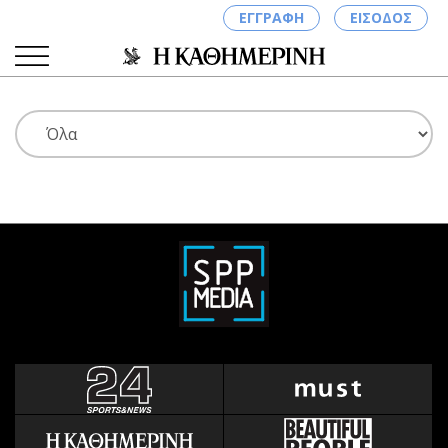
ΕΓΓΡΑΦΗ
ΕΙΣΟΔΟΣ
ΚΑΤΗΓΟΡΙΕΣ
ΣΥΝΔΕΣΗ
Κύπρος
Απόψεις
Παιδεία
Αρθρογραφία
Υγεία
The Hill
Πολιτική
Υγεία
Βουλευτικές 2026
Αγγελίες
Εκλογές 2024
Ενοικιάζονται
Προεδρικές 2023
Πωλούνται
Δημοσκοπήσεις
Ζητούν εργασία
Διπλωματία
Θέσεις εργασίας