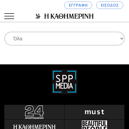
ΕΓΓΡΑΦΗ
ΕΙΣΟΔΟΣ
ΚΑΤΗΓΟΡΙΕΣ
ΣΥΝΔΕΣΗ
Κύπρος
Απόψεις
Παιδεία
Αρθρογραφία
Υγεία
The Hill
Πολιτική
Υγεία
Βουλευτικές 2026
Αγγελίες
Εκλογές 2024
Ενοικιάζονται
Προεδρικές 2023
Πωλούνται
Δημοσκοπήσεις
Ζητούν εργασία
Διπλωματία
Θέσεις εργασίας