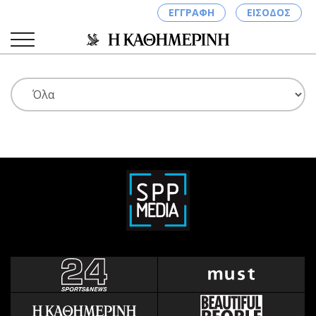
ΕΓΓΡΑΦΗ
ΕΙΣΟΔΟΣ
ΚΑΤΗΓΟΡΙΕΣ
ΣΥΝΔΕΣΗ
Κύπρος
Απόψεις
Παιδεία
Αρθρογραφία
Υγεία
The Hill
Πολιτική
Υγεία
Βουλευτικές 2026
Αγγελίες
Εκλογές 2024
Ενοικιάζονται
Προεδρικές 2023
Πωλούνται
Δημοσκοπήσεις
Ζητούν εργασία
Διπλωματία
Θέσεις εργασίας