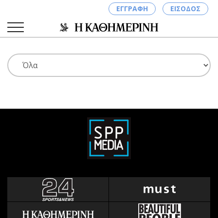
ΕΓΓΡΑΦΗ
ΕΙΣΟΔΟΣ
ΚΑΤΗΓΟΡΙΕΣ
ΣΥΝΔΕΣΗ
Κύπρος
Απόψεις
Παιδεία
Αρθρογραφία
Υγεία
The Hill
Πολιτική
Υγεία
Βουλευτικές 2026
Αγγελίες
Εκλογές 2024
Ενοικιάζονται
Προεδρικές 2023
Πωλούνται
Δημοσκοπήσεις
Ζητούν εργασία
Διπλωματία
Θέσεις εργασίας