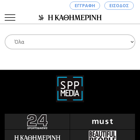
ΕΓΓΡΑΦΗ
ΕΙΣΟΔΟΣ
ΚΑΤΗΓΟΡΙΕΣ
ΣΥΝΔΕΣΗ
Κύπρος
Απόψεις
Παιδεία
Αρθρογραφία
Υγεία
The Hill
Πολιτική
Υγεία
Βουλευτικές 2026
Αγγελίες
Εκλογές 2024
Ενοικιάζονται
Προεδρικές 2023
Πωλούνται
Δημοσκοπήσεις
Ζητούν εργασία
Διπλωματία
Θέσεις εργασίας