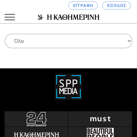
ΕΓΓΡΑΦΗ
ΕΙΣΟΔΟΣ
ΚΑΤΗΓΟΡΙΕΣ
ΣΥΝΔΕΣΗ
Κύπρος
Απόψεις
Παιδεία
Αρθρογραφία
Υγεία
The Hill
Πολιτική
Υγεία
Βουλευτικές 2026
Αγγελίες
Εκλογές 2024
Ενοικιάζονται
Προεδρικές 2023
Πωλούνται
Δημοσκοπήσεις
Ζητούν εργασία
Διπλωματία
Θέσεις εργασίας