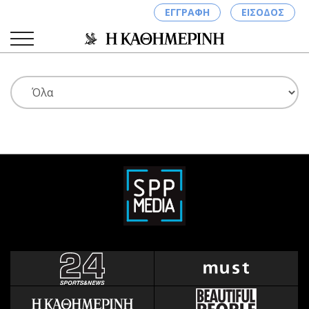
ΕΓΓΡΑΦΗ
ΕΙΣΟΔΟΣ
ΚΑΤΗΓΟΡΙΕΣ
ΣΥΝΔΕΣΗ
Κύπρος
Απόψεις
Παιδεία
Αρθρογραφία
Υγεία
The Hill
Πολιτική
Υγεία
Βουλευτικές 2026
Αγγελίες
Εκλογές 2024
Ενοικιάζονται
Προεδρικές 2023
Πωλούνται
Δημοσκοπήσεις
Ζητούν εργασία
Διπλωματία
Θέσεις εργασίας