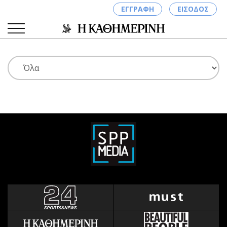
ΕΓΓΡΑΦΗ
ΕΙΣΟΔΟΣ
ΚΑΤΗΓΟΡΙΕΣ
ΣΥΝΔΕΣΗ
Κύπρος
Απόψεις
Παιδεία
Αρθρογραφία
Υγεία
The Hill
Πολιτική
Υγεία
Βουλευτικές 2026
Αγγελίες
Εκλογές 2024
Ενοικιάζονται
Προεδρικές 2023
Πωλούνται
Δημοσκοπήσεις
Ζητούν εργασία
Διπλωματία
Θέσεις εργασίας