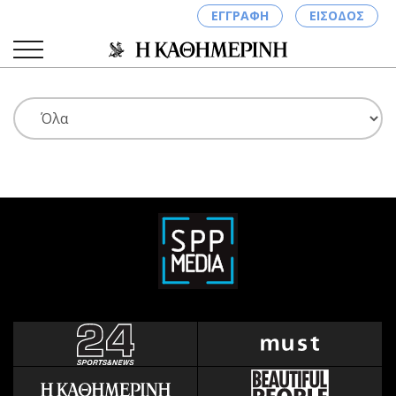
ΕΓΓΡΑΦΗ
ΕΙΣΟΔΟΣ
ΚΑΤΗΓΟΡΙΕΣ
ΣΥΝΔΕΣΗ
Κύπρος
Απόψεις
Παιδεία
Αρθρογραφία
Υγεία
The Hill
Πολιτική
Υγεία
Βουλευτικές 2026
Αγγελίες
Εκλογές 2024
Ενοικιάζονται
Προεδρικές 2023
Πωλούνται
Δημοσκοπήσεις
Ζητούν εργασία
Διπλωματία
Θέσεις εργασίας