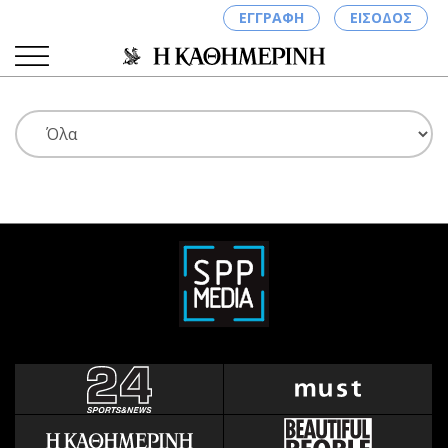
ΕΓΓΡΑΦΗ
ΕΙΣΟΔΟΣ
ΚΑΤΗΓΟΡΙΕΣ
ΣΥΝΔΕΣΗ
Κύπρος
Απόψεις
Παιδεία
Αρθρογραφία
Υγεία
The Hill
Πολιτική
Υγεία
Βουλευτικές 2026
Αγγελίες
Εκλογές 2024
Ενοικιάζονται
Προεδρικές 2023
Πωλούνται
Δημοσκοπήσεις
Ζητούν εργασία
Διπλωματία
Θέσεις εργασίας