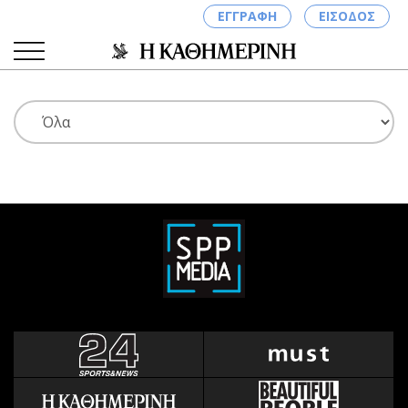
ΕΓΓΡΑΦΗ
ΕΙΣΟΔΟΣ
ΚΑΤΗΓΟΡΙΕΣ
ΣΥΝΔΕΣΗ
Κύπρος
Απόψεις
Παιδεία
Αρθρογραφία
Υγεία
The Hill
Πολιτική
Υγεία
Βουλευτικές 2026
Αγγελίες
Εκλογές 2024
Ενοικιάζονται
Προεδρικές 2023
Πωλούνται
Δημοσκοπήσεις
Ζητούν εργασία
Διπλωματία
Θέσεις εργασίας