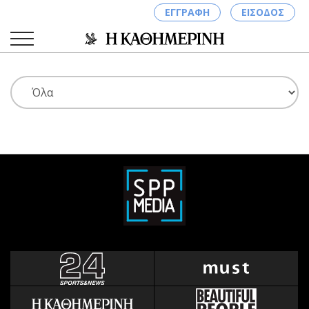
ΕΓΓΡΑΦΗ
ΕΙΣΟΔΟΣ
ΚΑΤΗΓΟΡΙΕΣ
ΣΥΝΔΕΣΗ
Κύπρος
Απόψεις
Παιδεία
Αρθρογραφία
Υγεία
The Hill
Πολιτική
Υγεία
Βουλευτικές 2026
Αγγελίες
Εκλογές 2024
Ενοικιάζονται
Προεδρικές 2023
Πωλούνται
Δημοσκοπήσεις
Ζητούν εργασία
Διπλωματία
Θέσεις εργασίας