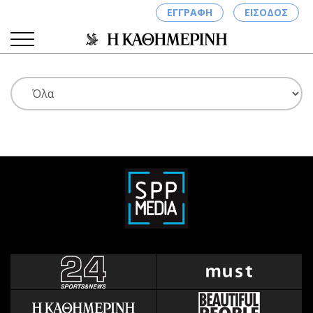
ΕΓΓΡΑΦΗ
ΕΙΣΟΔΟΣ
ΚΑΤΗΓΟΡΙΕΣ
ΣΥΝΔΕΣΗ
Κύπρος
Απόψεις
Παιδεία
Αρθρογραφία
Υγεία
The Hill
Πολιτική
Υγεία
Βουλευτικές 2026
Αγγελίες
Εκλογές 2024
Ενοικιάζονται
Προεδρικές 2023
Πωλούνται
Δημοσκοπήσεις
Ζητούν εργασία
Διπλωματία
Θέσεις εργασίας