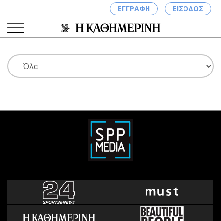
ΕΓΓΡΑΦΗ
ΕΙΣΟΔΟΣ
ΚΑΤΗΓΟΡΙΕΣ
ΣΥΝΔΕΣΗ
Κύπρος
Απόψεις
Παιδεία
Αρθρογραφία
Υγεία
The Hill
Πολιτική
Υγεία
Βουλευτικές 2026
Αγγελίες
Εκλογές 2024
Ενοικιάζονται
Προεδρικές 2023
Πωλούνται
Δημοσκοπήσεις
Ζητούν εργασία
Διπλωματία
Θέσεις εργασίας