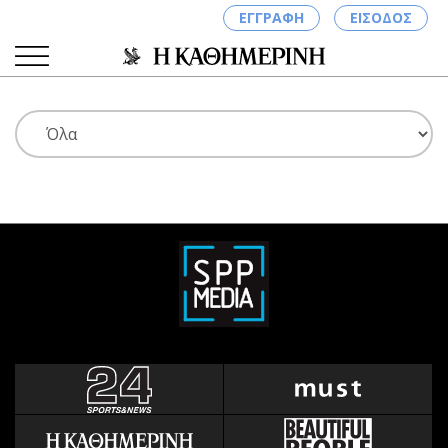
ΕΓΓΡΑΦΗ
ΕΙΣΟΔΟΣ
ΚΑΤΗΓΟΡΙΕΣ
ΣΥΝΔΕΣΗ
Κύπρος
Απόψεις
Παιδεία
Αρθρογραφία
Υγεία
The Hill
Πολιτική
Υγεία
Βουλευτικές 2026
Αγγελίες
Εκλογές 2024
Ενοικιάζονται
Προεδρικές 2023
Πωλούνται
Δημοσκοπήσεις
Ζητούν εργασία
Διπλωματία
Θέσεις εργασίας