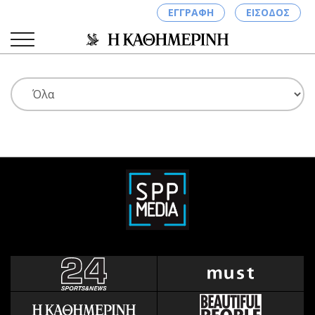
ΕΓΓΡΑΦΗ
ΕΙΣΟΔΟΣ
ΚΑΤΗΓΟΡΙΕΣ
ΣΥΝΔΕΣΗ
Κύπρος
Απόψεις
Παιδεία
Αρθρογραφία
Υγεία
The Hill
Πολιτική
Υγεία
Βουλευτικές 2026
Αγγελίες
Εκλογές 2024
Ενοικιάζονται
Προεδρικές 2023
Πωλούνται
Δημοσκοπήσεις
Ζητούν εργασία
Διπλωματία
Θέσεις εργασίας