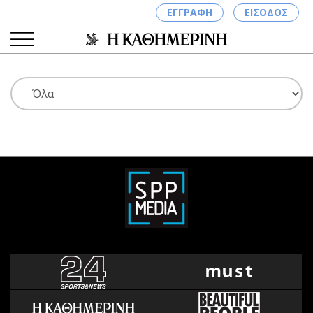
ΕΓΓΡΑΦΗ
ΕΙΣΟΔΟΣ
ΚΑΤΗΓΟΡΙΕΣ
ΣΥΝΔΕΣΗ
Κύπρος
Απόψεις
Παιδεία
Αρθρογραφία
Υγεία
The Hill
Πολιτική
Υγεία
Βουλευτικές 2026
Αγγελίες
Εκλογές 2024
Ενοικιάζονται
Προεδρικές 2023
Πωλούνται
Δημοσκοπήσεις
Ζητούν εργασία
Διπλωματία
Θέσεις εργασίας