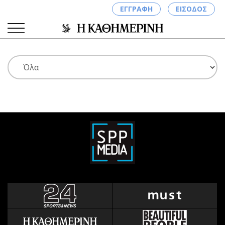
ΕΓΓΡΑΦΗ
ΕΙΣΟΔΟΣ
ΚΑΤΗΓΟΡΙΕΣ
ΣΥΝΔΕΣΗ
Κύπρος
Απόψεις
Παιδεία
Αρθρογραφία
Υγεία
The Hill
Πολιτική
Υγεία
Βουλευτικές 2026
Αγγελίες
Εκλογές 2024
Ενοικιάζονται
Προεδρικές 2023
Πωλούνται
Δημοσκοπήσεις
Ζητούν εργασία
Διπλωματία
Θέσεις εργασίας