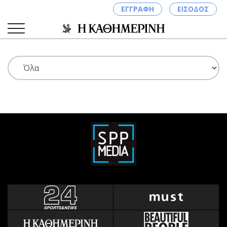
ΕΓΓΡΑΦΗ
ΕΙΣΟΔΟΣ
ΚΑΤΗΓΟΡΙΕΣ
ΣΥΝΔΕΣΗ
Κύπρος
Απόψεις
Παιδεία
Αρθρογραφία
Υγεία
The Hill
Πολιτική
Υγεία
Βουλευτικές 2026
Αγγελίες
Εκλογές 2024
Ενοικιάζονται
Προεδρικές 2023
Πωλούνται
Δημοσκοπήσεις
Ζητούν εργασία
Διπλωματία
Θέσεις εργασίας