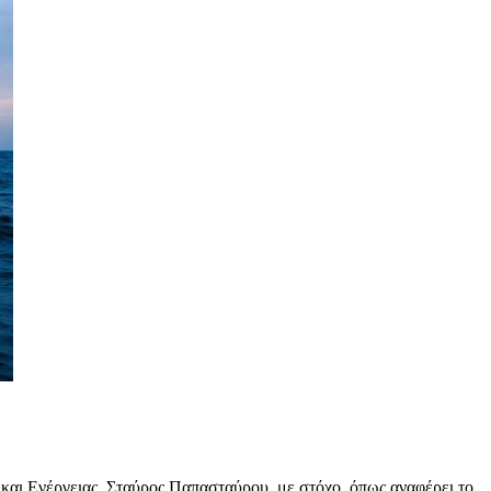
και Ενέργειας, Σταύρος Παπασταύρου, με στόχο, όπως αναφέρει το