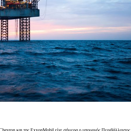
Chevron και της ExxonMobil είχε σήμερα ο υπουργός Περιβάλλοντος 