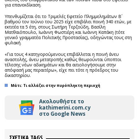
για επανεκδίκαση.
Υπενθυμίζεται ότι το Τριμελές Εφετείο Πλημμελημάτων Β´
βαθμού τον Ιούνιο του 2025 είχε επιβάλει ποινή 340 ετών, με
εκτιτέα τα 5 έτη, στους Σωτήρη Τερζούδη, Βασίλη
Ματθαιόπουλο, Ιωάννη Φωστιέρη και Ιωάννη Καπάκη (τότε
γενικό γραμματέα Πολιτικής Προστασίας), οδηγώντας τους στη
φυλακή.
«Για τους 4 κατηγορούμενους επιβάλλεται η ποινή άνευ
αναστολής, άνευ μετατροπής καθώς θεωρούνται ύποπτοι
τέλεσης νέων αδικημάτων και θα αιτιολογήσουμε στην
απόφασή μας περαιτέρω», είχε πει τότε η πρόεδρος του
δικαστηρίου.
Μάτι: Τι αλλάζει στην πυρόπληκτη περιοχή
Ακολουθήστε το
kathimerini.com.cy
στο Google News
ΣΧΕΤΙΚΑ TAGS