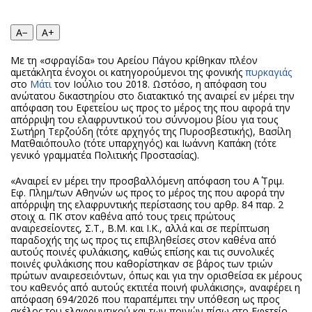
Περιβάλλον
Ταξίδια
Ελλάδα
Συνταγές
A−
A+
Κόσμος
Έξοδος
Με τη «σφραγίδα» του Αρείου Πάγου κρίθηκαν πλέον
Παράξενα
Media
αμετάκλητα ένοχοι οι κατηγορούμενοι της φονικής
πυρκαγιάς
στο
Μάτι
τον Ιούλιο του 2018. Ωστόσο, η απόφαση του
Πολιτισμός
Εκπομπές
ανώτατου δικαστηρίου στο διατακτικό της αναιρεί εν μέρει την
Σινεμά
Wine routes
απόφαση του Εφετείου ως προς το μέρος της που αφορά την
απόρριψη του ελαφρυντικού του σύννομου βίου για τους
Θέατρο-Χορός
Podcasts
Σωτήρη Τερζούδη (τότε αρχηγός της Πυροσβεστικής), Βασίλη
Ματθαιόπουλο (τότε υπαρχηγός) και Ιωάννη Καπάκη (τότε
Μουσική
Uncut
γενικό γραμματέα Πολιτικής Προστασίας).
Εικαστικά
Προσφορές
«Αναιρεί εν μέρει την προσβαλλόμενη απόφαση του Α΄ Τριμ.
Βιβλίο
Προσωπικότητες στην ''Κ''
Εφ. Πλημ/των Αθηνών ως προς το μέρος της που αφορά την
απόρριψη της ελαφρυντικής περίστασης του αρθρ. 84 παρ. 2
Χειρόγραφα
Επιστολές
στοιχ α. ΠΚ στον καθένα από τους τρεις πρώτους
αναιρεσείοντες, Σ.Τ., Β.Μ. και Ι.Κ., αλλά και σε περίπτωση
παραδοχής της ως προς τις επιβληθείσες στον καθένα από
αυτούς ποινές φυλάκισης, καθώς επίσης και τις συνολικές
ποινές φυλάκισης που καθορίστηκαν σε βάρος των τριών
πρώτων αναιρεσειόντων, όπως και για την ορισθείσα εκ μέρους
του καθενός από αυτούς εκτιτέα ποινή φυλάκισης», αναφέρει η
απόφαση 694/2026 που παραπέμπει την υπόθεση ως προς
σκέλος του ελαφρυντικού και των ποινών πίσω στο Εφετείο