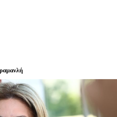
αραμανλή