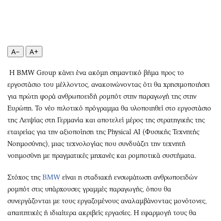
Περιβάλλον
Ταξίδια
Ελλάδα
Συνταγές
Κόσμος
Έξοδος
Παράξενα
Media
A−
A+
Πολιτισμός
Εκπομπές
Η BMW Group κάνει ένα ακόμη σημαντικό βήμα προς το
Σινεμά
Wine routes
εργοστάσιο του μέλλοντος, ανακοινώνοντας ότι θα χρησιμοποιήσει
Θέατρο-Χορός
Podcasts
για πρώτη φορά ανθρωποειδή ρομπότ στην παραγωγή της στην
Μουσική
Uncut
Ευρώπη. Το νέο πιλοτικό πρόγραμμα θα υλοποιηθεί στο εργοστάσιο
Εικαστικά
Προσφορές
της Λειψίας στη Γερμανία και αποτελεί μέρος της στρατηγικής της
Βιβλίο
Προσωπικότητες στην ''Κ''
εταιρείας για την αξιοποίηση της Physical AI (Φυσικής Τεχνητής
Νοημοσύνης), μιας τεχνολογίας που συνδυάζει την τεχνητή
Χειρόγραφα
Επιστολές
νοημοσύνη με πραγματικές μηχανές και ρομποτικά συστήματα.
Στόχος της
BMW
είναι η σταδιακή ενσωμάτωση ανθρωποειδών
ρομπότ στις υπάρχουσες γραμμές παραγωγής, όπου θα
συνεργάζονται με τους εργαζομένους αναλαμβάνοντας μονότονες,
απαιτητικές ή ιδιαίτερα ακριβείς εργασίες. Η εφαρμογή τους θα