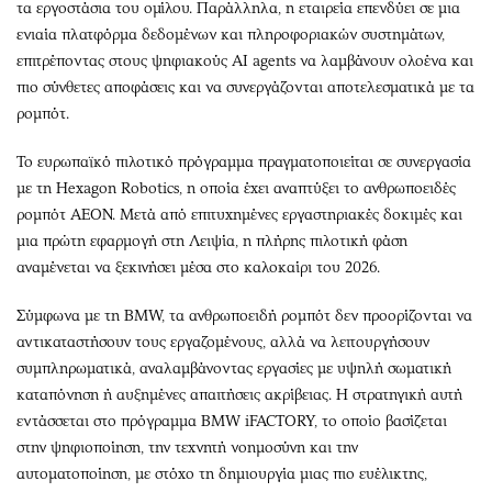
τα εργοστάσια του ομίλου. Παράλληλα, η εταιρεία επενδύει σε μια
ενιαία πλατφόρμα δεδομένων και πληροφοριακών συστημάτων,
επιτρέποντας στους ψηφιακούς AI agents να λαμβάνουν ολοένα και
πιο σύνθετες αποφάσεις και να συνεργάζονται αποτελεσματικά με τα
ρομπότ.
Το ευρωπαϊκό πιλοτικό πρόγραμμα πραγματοποιείται σε συνεργασία
με τη Hexagon Robotics, η οποία έχει αναπτύξει το ανθρωποειδές
ρομπότ AEON. Μετά από επιτυχημένες εργαστηριακές δοκιμές και
μια πρώτη εφαρμογή στη Λειψία, η πλήρης πιλοτική φάση
αναμένεται να ξεκινήσει μέσα στο καλοκαίρι του 2026.
Σύμφωνα με τη BMW, τα ανθρωποειδή ρομπότ δεν προορίζονται να
αντικαταστήσουν τους εργαζομένους, αλλά να λειτουργήσουν
συμπληρωματικά, αναλαμβάνοντας εργασίες με υψηλή σωματική
καταπόνηση ή αυξημένες απαιτήσεις ακρίβειας. Η στρατηγική αυτή
εντάσσεται στο πρόγραμμα BMW iFACTORY, το οποίο βασίζεται
στην ψηφιοποίηση, την τεχνητή νοημοσύνη και την
αυτοματοποίηση, με στόχο τη δημιουργία μιας πιο ευέλικτης,