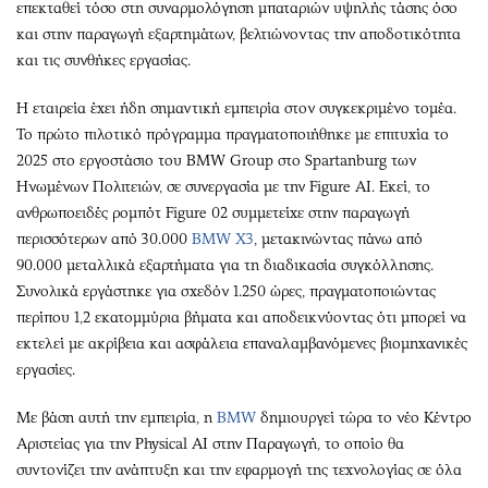
επεκταθεί τόσο στη συναρμολόγηση μπαταριών υψηλής τάσης όσο
και στην παραγωγή εξαρτημάτων, βελτιώνοντας την αποδοτικότητα
και τις συνθήκες εργασίας.
Η εταιρεία έχει ήδη σημαντική εμπειρία στον συγκεκριμένο τομέα.
Το πρώτο πιλοτικό πρόγραμμα πραγματοποιήθηκε με επιτυχία το
2025 στο εργοστάσιο του BMW Group στο Spartanburg των
Ηνωμένων Πολιτειών, σε συνεργασία με την Figure AI. Εκεί, το
ανθρωποειδές ρομπότ Figure 02 συμμετείχε στην παραγωγή
περισσότερων από 30.000
BMW X3
, μετακινώντας πάνω από
90.000 μεταλλικά εξαρτήματα για τη διαδικασία συγκόλλησης.
Συνολικά εργάστηκε για σχεδόν 1.250 ώρες, πραγματοποιώντας
περίπου 1,2 εκατομμύρια βήματα και αποδεικνύοντας ότι μπορεί να
εκτελεί με ακρίβεια και ασφάλεια επαναλαμβανόμενες βιομηχανικές
εργασίες.
Με βάση αυτή την εμπειρία, η
BMW
δημιουργεί τώρα το νέο Κέντρο
Αριστείας για την Physical AI στην Παραγωγή, το οποίο θα
συντονίζει την ανάπτυξη και την εφαρμογή της τεχνολογίας σε όλα