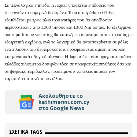
Σε τεχνολογικό επίπεδο, η Jaguar υπόσχεται επιδόσεις που
ξεπερνούν τα σημερινά δεδομένα. Το νέο τετράθυρο GT θα
εξοπλίζεται με τρεις ηλεκτροκινητήρες που θα αποδίδουν
περισσότερους από 1.000 ίππους και 1.300 Nm ροπής. Το εξελιγμένο
σύστημα torque vectoring θα κατανέμει τη δύναμη στους τροχούς με
εξαιρετική ακρίβεια, ενώ το λογισμικό θα ανταποκρίνεται σε μόλις
ένα χιλιοστό του δευτερολέπτου, προσφέροντας άμεση απόκριση
και μοναδική οδηγική αίσθηση. Η Jaguar έχει ήδη πραγματοποιήσει
χιλιάδες χιλιόμετρα δοκιμών τόσο σε πραγματικές συνθήκες όσο και
σε ψηφιακό περιβάλλον, προκειμένου να τελειοποιήσει τον
χαρακτήρα του νέου μοντέλου.
Ακολουθήστε το
kathimerini.com.cy
στο Google News
ΣΧΕΤΙΚΑ TAGS