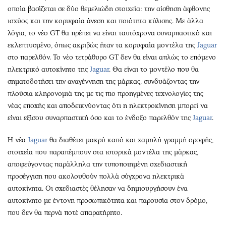
οποία βασίζεται σε δύο θεμελιώδη στοιχεία: την αίσθηση άφθονης
ισχύος και την κορυφαία άνεση και ποιότητα κύλισης. Με άλλα
λόγια, το νέο GT θα πρέπει να είναι ταυτόχρονα συναρπαστικό και
εκλεπτυσμένο, όπως ακριβώς ήταν τα κορυφαία μοντέλα της
Jaguar
στο παρελθόν. Το νέο τετράθυρο GT δεν θα είναι απλώς το επόμενο
ηλεκτρικό αυτοκίνητο της
Jaguar
. Θα είναι το μοντέλο που θα
σηματοδοτήσει την αναγέννηση της μάρκας, συνδυάζοντας την
πλούσια κληρονομιά της με τις πιο προηγμένες τεχνολογίες της
νέας εποχής και αποδεικνύοντας ότι η ηλεκτροκίνηση μπορεί να
είναι εξίσου συναρπαστική όσο και το ένδοξο παρελθόν της
Jaguar
.
Η νέα
Jaguar
θα διαθέτει μακρύ καπό και χαμηλή γραμμή οροφής,
στοιχεία που παραπέμπουν στα ιστορικά μοντέλα της μάρκας,
αποφεύγοντας παράλληλα την τυποποιημένη σχεδιαστική
προσέγγιση που ακολουθούν πολλά σύγχρονα ηλεκτρικά
αυτοκίνητα. Οι σχεδιαστές θέλησαν να δημιουργήσουν ένα
αυτοκίνητο με έντονη προσωπικότητα και παρουσία στον δρόμο,
που δεν θα περνά ποτέ απαρατήρητο.