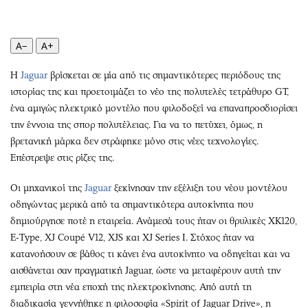
Περιβάλλον
Ταξίδια
Ελλάδα
Συνταγές
Κόσμος
Έξοδος
A−
A+
Παράξενα
Media
Η
Jaguar
βρίσκεται σε μία από τις σημαντικότερες περιόδους της
Πολιτισμός
Εκπομπές
ιστορίας της και προετοιμάζει το νέο της πολυτελές τετράθυρο GT,
Σινεμά
Wine routes
ένα αμιγώς ηλεκτρικό μοντέλο που φιλοδοξεί να επαναπροσδιορίσει
Θέατρο-Χορός
Podcasts
την έννοια της σπορ πολυτέλειας. Για να το πετύχει, όμως, η
βρετανική μάρκα δεν στράφηκε μόνο στις νέες τεχνολογίες.
Μουσική
Uncut
Επέστρεψε στις ρίζες της.
Εικαστικά
Προσφορές
Βιβλίο
Προσωπικότητες στην ''Κ''
Οι μηχανικοί της
Jaguar
ξεκίνησαν την εξέλιξη του νέου μοντέλου
Χειρόγραφα
Επιστολές
οδηγώντας μερικά από τα σημαντικότερα αυτοκίνητα που
δημιούργησε ποτέ η εταιρεία. Ανάμεσά τους ήταν οι θρυλικές XK120,
E-Type, XJ Coupé V12, XJS και XJ Series I. Στόχος ήταν να
κατανοήσουν σε βάθος τι κάνει ένα αυτοκίνητο να οδηγείται και να
αισθάνεται σαν πραγματική Jaguar, ώστε να μεταφέρουν αυτή την
εμπειρία στη νέα εποχή της ηλεκτροκίνησης. Από αυτή τη
διαδικασία γεννήθηκε η φιλοσοφία «Spirit of Jaguar Drive», η