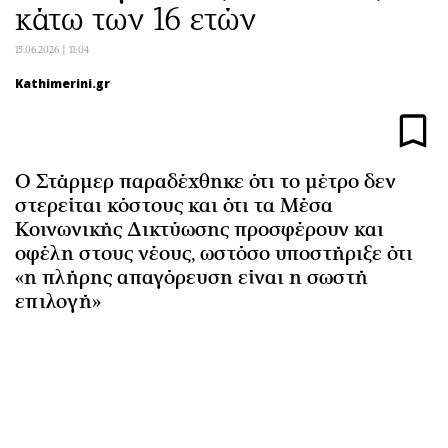
κάτω των 16 ετών
Αθλητισμός
Geek
Κύπρος
Νέα
15.06.2026 | 11:04
Ελλάδα
Κινητά-tablets
Kathimerini.gr
Διεθνή
Social
Κληρώσεις Allwyn
Αυτοκίνηση
Οικονομική
Αφιερώματα
Ο Στάρμερ παραδέχθηκε ότι το μέτρο δεν
Οικονομία
Πολιτική
στερείται κόστους και ότι τα Μέσα
Real Estate
Οικονομία
Κοινωνικής Δικτύωσης προσφέρουν και
οφέλη στους νέους, ωστόσο υποστήριξε ότι
Επιχειρήσεις
Γενικά
«η πλήρης απαγόρευση είναι η σωστή
Αγορές
Αναδρομές
επιλογή»
Money Review
Πρόσωπα
AstroBank Properties
Περιβάλλον
Trends
Good Life
Ενέργεια
Γυναίκα
Ναυτιλία
Showbiz