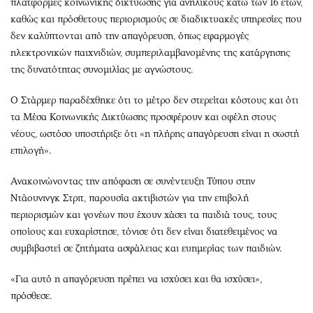
πλατφόρμες κοινωνικής δικτύωσης για ανηλίκους κάτω των 16 ετών,
καθώς και πρόσθετους περιορισμούς σε διαδικτυακές υπηρεσίες που
δεν καλύπτονται από την απαγόρευση, όπως εφαρμογές
ηλεκτρονικών παιχνιδιών, συμπεριλαμβανομένης της κατάργησης
της δυνατότητας συνομιλίας με αγνώστους.
Ο Στάρμερ παραδέχθηκε ότι το μέτρο δεν στερείται κόστους και ότι
τα Μέσα Κοινωνικής Δικτύωσης προσφέρουν και οφέλη στους
νέους, ωστόσο υποστήριξε ότι «η πλήρης απαγόρευση είναι η σωστή
επιλογή».
Ανακοινώνοντας την απόφαση σε συνέντευξη Τύπου στην
Ντάουνινγκ Στριτ, παρουσία ακτιβιστών για την επιβολή
περιορισμών και γονέων που έχουν χάσει τα παιδιά τους, τους
οποίους και ευχαρίστησε, τόνισε ότι δεν είναι διατεθειμένος να
συμβιβαστεί σε ζητήματα ασφάλειας και ευημερίας των παιδιών.
«Για αυτό η απαγόρευση πρέπει να ισχύσει και θα ισχύσει»,
πρόσθεσε.