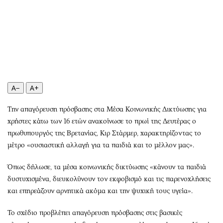
Περιβάλλον
Ταξίδια
Ελλάδα
Συνταγές
Κόσμος
Έξοδος
Παράξενα
Media
Πολιτισμός
Εκπομπές
Σινεμά
Wine routes
A−
A+
Θέατρο-Χορός
Podcasts
Μουσική
Uncut
Την απαγόρευση πρόσβασης στα Μέσα Κοινωνικής Δικτύωσης για
Εικαστικά
Προσφορές
χρήστες κάτω των 16 ετών ανακοίνωσε το πρωί της Δευτέρας ο
Βιβλίο
Προσωπικότητες στην ''Κ''
πρωθυπουργός της Βρετανίας, Κιρ Στάρμερ, χαρακτηρίζοντας το
μέτρο «ουσιαστική αλλαγή για τα παιδιά και το μέλλον μας».
Χειρόγραφα
Επιστολές
Όπως δήλωσε, τα μέσα κοινωνικής δικτύωσης «κάνουν τα παιδιά
δυστυχισμένα, διευκολύνουν τον εκφοβισμό και τις παρενοχλήσεις
και επηρεάζουν αρνητικά ακόμα και την ψυχική τους υγεία».
Το σχέδιο προβλέπει απαγόρευση πρόσβασης στις βασικές