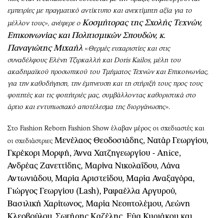
εμπειρίες με πραγματικό αντίκτυπο και ανεκτίμητη αξία για το
Κοσμήτορας της Σχολής Τεχνών,
μέλλον τους», ανέφερε ο
Επικοινωνίας και Πολιτισμικών Σπουδών, κ.
Παναγιώτης Μιχαήλ
«
Θερμές ευχαριστίες και στις
συναδέλφους Ελένη Τζιρκαλλή και Doris Kailos, μέλη του
ακαδημαϊκού προσωπικού του Τμήματος Τεχνών και Επικοινωνίας,
για την καθοδήγηση, την έμπνευση και τη στήριξή τους προς τους
φοιτητές και τις φοιτήτριές μας, συμβάλλοντας καθοριστικά στο
άρτιο και εντυπωσιακό αποτέλεσμα της διοργάνωσης».
Στο Fashion Reborn Fashion Show έλαβαν μέρος οι σχεδιαστές και
Μενέλαος Θεοδοσιάδης, Νατάρ Γεωργίου,
οι σχεδιάστριες
Γκρέκορι Μορφή, Άννα Χατζηγεωργίου - Anice,
Ανδρέας Ζανεττίδης, Μαρίνα Νικολαΐδου, Λάνα
Αντωνιάδου, Μαρία Αριστείδου, Μαρία Αναξαγόρα,
Γιώργος Γεωργίου (Lash), Ραφαέλλα Αργυρού,
Βασιλική Χαρίτωνος, Μαρία Νεοπτολέμου, Λεώνη
Κλεοβούλου, Σωτήρης Καζέλης, Εύα Κυριάκου και