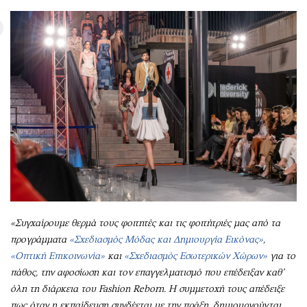
«Συγχαίρουμε θερμά τους φοιτητές και τις φοιτήτριές μας από τα
προγράμματα
«Σχεδιασμός Μόδας και Δημιουργία Εικόνας»
,
«Οπτική Επικοινωνία»
και
«Σχεδιασμός Εσωτερικών Χώρων»
για το
πάθος, την αφοσίωση και τον επαγγελματισμό που επέδειξαν καθ’
όλη τη διάρκεια του Fashion Reborn. Η συμμετοχή τους απέδειξε
πως όταν η εκπαίδευση συνδέεται με την πράξη, δημιουργούνται