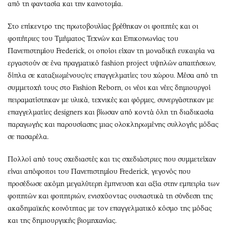
από τη φαντασία και την καινοτομία.
Στο επίκεντρο της πρωτοβουλίας βρέθηκαν οι φοιτητές και οι
φοιτήτριες του Τμήματος Τεχνών και Επικοινωνίας του
Πανεπιστημίου Frederick, οι οποίοι είχαν τη μοναδική ευκαιρία να
εργαστούν σε ένα πραγματικό fashion project υψηλών απαιτήσεων,
δίπλα σε καταξιωμένους/ες επαγγελματίες του χώρου. Μέσα από τη
συμμετοχή τους στο Fashion Reborn, οι νέοι και νέες δημιουργοί
πειραματίστηκαν με υλικά, τεχνικές και φόρμες, συνεργάστηκαν με
επαγγελματίες designers και βίωσαν από κοντά όλη τη διαδικασία
παραγωγής και παρουσίασης μιας ολοκληρωμένης συλλογής μόδας
σε πασαρέλα.
Πολλοί από τους σχεδιαστές και τις σχεδιάστριες που συμμετείχαν
είναι απόφοιτοι του Πανεπιστημίου Frederick, γεγονός που
προσέδωσε ακόμη μεγαλύτερη έμπνευση και αξία στην εμπειρία των
φοιτητών και φοιτητριών, ενισχύοντας ουσιαστικά τη σύνδεση της
ακαδημαϊκής κοινότητας με τον επαγγελματικό κόσμο της μόδας
και της δημιουργικής βιομηχανίας.