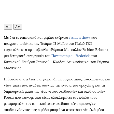
Περιβάλλον
Ταξίδια
Ελλάδα
Συνταγές
Κόσμος
Έξοδος
Παράξενα
Media
A−
A+
Πολιτισμός
Εκπομπές
Με ένα εντυπωσιακό και γεμάτο ενέργεια
fashion show
, που
Σινεμά
Wine routes
πραγματοποιήθηκε την Τετάρτη 13 Μαΐου στο Παλιό ΓΣΠ,
Θέατρο-Χορός
Podcasts
κορυφώθηκε η πρωτοβουλία «Εύρηκα Μασσαλίας Fashion Reborn»,
Μουσική
Uncut
μια ξεχωριστή συνεργασία του
Πανεπιστημίου Frederick
, του
Εικαστικά
Προσφορές
Κυπριακού Ερυθρού Σταυρού - Κλάδου Λευκωσίας και του Εύρηκα
Βιβλίο
Προσωπικότητες στην ''Κ''
Μασσαλίας.
Χειρόγραφα
Επιστολές
Η βραδιά αποτέλεσε μια γιορτή δημιουργικότητας, βιωσιμότητας και
νέων ταλέντων, αναδεικνύοντας την έννοια του upcycling και τη
δημιουργική ματιά της νέας γενιάς σχεδιαστών και σχεδιαστριών.
Ρούχα που φαινομενικά είχαν ολοκληρώσει τον κύκλο τους
μεταμορφώθηκαν σε πρωτότυπες σχεδιαστικές δημιουργίες,
αποδεικνύοντας πως η μόδα μπορεί να αποκτήσει νέα ζωή μέσα