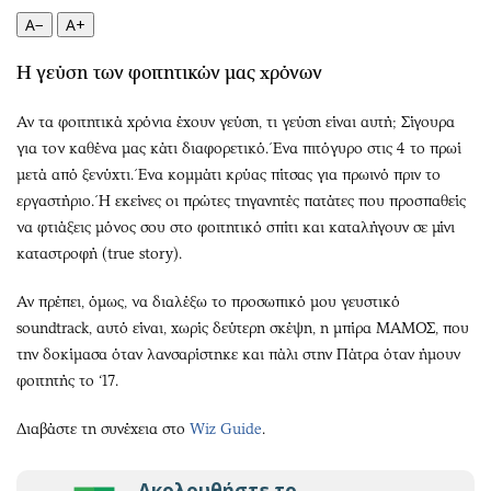
Περιβάλλον
Ταξίδια
A−
A+
Ελλάδα
Συνταγές
Κόσμος
Έξοδος
Η γεύση των φοιτητικών μας χρόνων
Παράξενα
Media
Αν τα φοιτητικά χρόνια έχουν γεύση, τι γεύση είναι αυτή; Σίγουρα
Πολιτισμός
Εκπομπές
για τον καθένα μας κάτι διαφορετικό. Ένα πιτόγυρο στις 4 το πρωί
Σινεμά
Wine routes
μετά από ξενύχτι. Ένα κομμάτι κρύας πίτσας για πρωινό πριν το
Θέατρο-Χορός
Podcasts
εργαστήριο. Ή εκείνες οι πρώτες τηγανητές πατάτες που προσπαθείς
να φτιάξεις μόνος σου στο φοιτητικό σπίτι και καταλήγουν σε μίνι
Μουσική
Uncut
καταστροφή (true story).
Εικαστικά
Προσφορές
Βιβλίο
Προσωπικότητες στην ''Κ''
Αν πρέπει, όμως, να διαλέξω το προσωπικό μου γευστικό
Χειρόγραφα
Επιστολές
soundtrack, αυτό είναι, χωρίς δεύτερη σκέψη, η μπίρα ΜΑΜΟΣ, που
την δοκίμασα όταν λανσαρίστηκε και πάλι στην Πάτρα όταν ήμουν
φοιτητής το ‘17.
Διαβάστε τη συνέχεια στο
Wiz Guide
.
Ακολουθήστε το