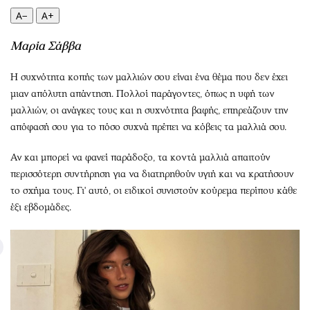
Περιβάλλον
Ταξίδια
A−
A+
Ελλάδα
Συνταγές
Κόσμος
Έξοδος
Μαρία Σάββα
Παράξενα
Media
Η συχνότητα κοπής των μαλλιών σου είναι ένα θέμα που δεν έχει
Πολιτισμός
Εκπομπές
μιαν απόλυτη απάντηση. Πολλοί παράγοντες, όπως η υφή των
Σινεμά
Wine routes
μαλλιών, οι ανάγκες τους και η συχνότητα βαφής, επηρεάζουν την
Θέατρο-Χορός
Podcasts
απόφασή σου για το πόσο συχνά πρέπει να κόβεις τα μαλλιά σου.
Μουσική
Uncut
Αν και μπορεί να φανεί παράδοξο, τα κοντά μαλλιά απαιτούν
Εικαστικά
Προσφορές
περισσότερη συντήρηση για να διατηρηθούν υγιή και να κρατήσουν
Βιβλίο
Προσωπικότητες στην ''Κ''
το σχήμα τους. Γι' αυτό, οι ειδικοί συνιστούν κούρεμα περίπου κάθε
Χειρόγραφα
Επιστολές
έξι εβδομάδες.