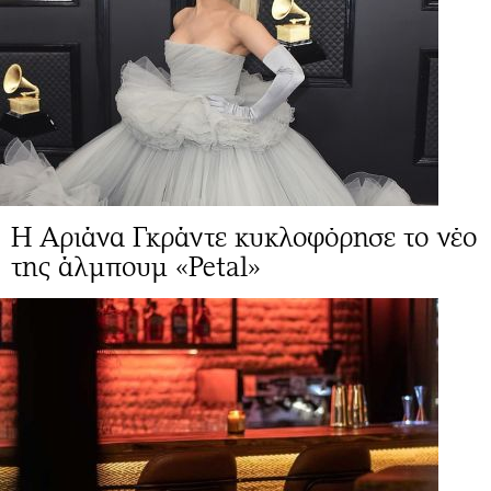
Η Αριάνα Γκράντε κυκλοφόρησε το νέο
της άλμπουμ «Petal»