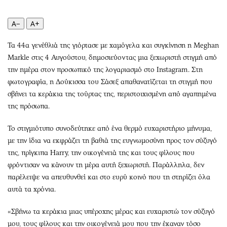
Περιβάλλον
Ταξίδια
Ελλάδα
Συνταγές
A−
A+
Κόσμος
Έξοδος
Τα 44α γενέθλιά της γιόρτασε με χαμόγελα και συγκίνηση η Meghan
Παράξενα
Media
Markle στις 4 Αυγούστου, δημοσιεύοντας μια ξεχωριστή στιγμή από
Πολιτισμός
Εκπομπές
την ημέρα στον προσωπικό της λογαριασμό στο Instagram. Στη
Σινεμά
Wine routes
φωτογραφία, η Δούκισσα του Σάσεξ απαθανατίζεται τη στιγμή που
Θέατρο-Χορός
Podcasts
σβήνει τα κεράκια της τούρτας της, περιστοιχισμένη από αγαπημένα
Μουσική
Uncut
της πρόσωπα.
Εικαστικά
Προσφορές
Το στιγμιότυπο συνοδεύτηκε από ένα θερμό ευχαριστήριο μήνυμα,
Βιβλίο
Προσωπικότητες στην ''Κ''
με την ίδια να εκφράζει τη βαθιά της ευγνωμοσύνη προς τον σύζυγό
Χειρόγραφα
Επιστολές
της, πρίγκιπα Harry, την οικογένειά της και τους φίλους που
φρόντισαν να κάνουν τη μέρα αυτή ξεχωριστή. Παράλληλα, δεν
παρέλειψε να απευθυνθεί και στο ευρύ κοινό που τη στηρίζει όλα
αυτά τα χρόνια.
«Σβήνω τα κεράκια μιας υπέροχης μέρας και ευχαριστώ τον σύζυγό
μου, τους φίλους και την οικογένειά μου που την έκαναν τόσο