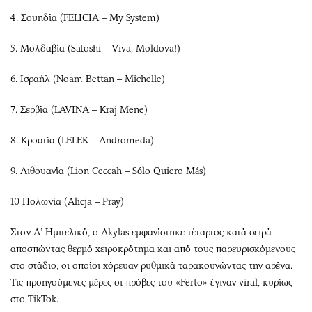
4. Σουηδία (FELICIA – My System)
5. Μολδαβία (Satoshi – Viva, Moldova!)
6. Ισραήλ (Noam Bettan – Michelle)
7. Σερβία (LAVINA – Kraj Mene)
8. Κροατία (LELEK – Andromeda)
9. Λιθουανία (Lion Ceccah – Sólo Quiero Más)
10 Πολωνία (Alicja – Pray)
Στον Α’ Ημιτελικό, ο Akylas εμφανίστηκε τέταρτος κατά σειρά
αποσπώντας θερμό χειροκρότημα και από τους παρευρισκόμενους
στο στάδιο, οι οποίοι χόρευαν ρυθμικά ταρακουνώντας την αρένα.
Τις προηγούμενες μέρες οι πρόβες του «Ferto» έγιναν viral, κυρίως
στο TikTok.