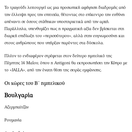
Το τραγούδι λειτουργεί ως μια προσωπική αφήγηση διαδρομής από
την έλλειψη προς την επιτυχία, θέτοντας στο επίκεντρο την ευθύνη
απέναντι σε όσους στάθηκαν υποστηρικτικά από την αρχή.
Παράλληλα, υπενθυμίζει πως η πραγματική αξία δεν βρίσκεται στη
διαρκή επιδίωξη του «περισσότερου», αλλά στην ευγνωμοσύνη και
στους ανθρώπους που υπήρξαν παρόντες στα δύσκολα.
Πλέον το ενδιαφέρον στρέφεται στον δεύτερο ημιτελικό της
Πέμπτης 14 Μαΐου, όπου η Antigoni θα εκπροσωπήσει την Κύπρο με
το «JALLA», από την ένατη θέση της σειράς εμφάνισης.
Οι χώρες του Β΄ ημιτελικού
Βουλγαρία
Αζερμπαϊτζάν
Ρουμανία