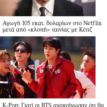
Αγωγή 105 εκατ. δολαρίων στο Netflix
μετά από «κλοπή» ταινίας με Κέιτζ
K-Pop: Γιατί οι BTS ανακοίνωσαν ότι θα