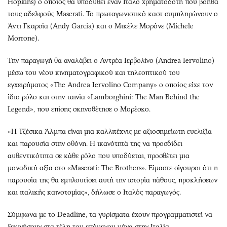
Hopkins) ο οποίος θα υποδυθεί έναν Ιταλό χρηματοδότη που βοηθά
τους αδελφούς Maserati. Το πρωταγωνιστικό καστ συμπληρώνουν ο
Άντι Γκαρσία (Andy Garcia) και ο Μικέλε Μορόνε (Michele
Morrone).
Την παραγωγή θα αναλάβει ο Αντρέα Ιερβολίνο (Andrea Iervolino)
μέσω του νέου κινηματογραφικού και τηλεοπτικού του
εγχειρήματος «The Andrea Iervolino Company» ο οποίος είχε τον
ίδιο ρόλο και στην ταινία «Lamborghini: The Man Behind the
Legend», που επίσης σκηνοθέτησε ο Μορέσκο.
«Η Τζέσικα Άλμπα είναι μια καλλιτέχνις με αξιοσημείωτη ευελιξία
και παρουσία στην οθόνη. Η ικανότητά της να προσδίδει
αυθεντικότητα σε κάθε ρόλο που υποδύεται, προσθέτει μια
μοναδική αξία στο «Maserati: The Brothers». Είμαστε σίγουροι ότι η
παρουσία της θα εμπλουτίσει αυτή την ιστορία πάθους, προκλήσεων
και ιταλικής καινοτομίας», δήλωσε ο Ιταλός παραγωγός.
Σύμφωνα με το Deadline, τα γυρίσματα έχουν προγραμματιστεί να
ξεκινήσουν στα τέλη του επόμενου μήνα στην Ιταλία.