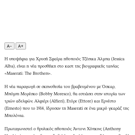
Περιβάλλον
Ταξίδια
Ελλάδα
Συνταγές
Κόσμος
Έξοδος
Παράξενα
Media
Πολιτισμός
Εκπομπές
Σινεμά
Wine routes
A−
A+
Θέατρο-Χορός
Podcasts
Η υποψήφια για Χρυσή Σφαίρα ηθοποιός Τζέσικα Άλμπα (Jessica
Μουσική
Uncut
Alba), είναι η νέα προσθήκη στο καστ της βιογραφικής ταινίας
Εικαστικά
Προσφορές
«Maserati: The Brothers».
Βιβλίο
Προσωπικότητες στην ''Κ''
Η νέα παραγωγή σε σκηνοθεσία του βραβευμένου με Όσκαρ,
Χειρόγραφα
Επιστολές
Μπόμπι Μορέσκο (Bobby Moresco), θα εστιάσει στην ιστορία των
τριών αδελφών, Αλφιέρι (Alfieri), Ετόρε (Ettore) και Ερνέστο
(Ernesto) που το 1914, ίδρυσαν τη Maserati σε ένα μικρό γκαράζ της
Μπολόνια.
Πρωταγωνιστεί ο θρυλικός ηθοποιός Άντονι Χόπκινς (Anthony