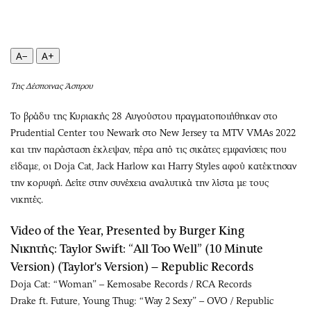
Περιβάλλον
Ταξίδια
Ελλάδα
Συνταγές
Κόσμος
Έξοδος
A−
A+
Παράξενα
Media
Πολιτισμός
Εκπομπές
Της Δέσποινας Άσπρου
Σινεμά
Wine routes
To βράδυ της Κυριακής 28 Αυγούστου πραγματοποιήθηκαν στο
Θέατρο-Χορός
Podcasts
Prudential Center του Newark στο New Jersey τα MTV VMAs 2022
Μουσική
Uncut
και την παράσταση έκλεψαν, πέρα από τις σικάτες εμφανίσεις που
Εικαστικά
Προσφορές
είδαμε, οι Doja Cat, Jack Harlow και Harry Styles αφού κατέκτησαν
την κορυφή. Δείτε στην συνέχεια αναλυτικά την λίστα με τους
Βιβλίο
Προσωπικότητες στην ''Κ''
νικητές.
Χειρόγραφα
Επιστολές
Video of the Year, Presented by Burger King
Νικητής: Taylor Swift: “All Too Well” (10 Minute
Version) (Taylor's Version) – Republic Records
Doja Cat: “Woman” – Kemosabe Records / RCA Records
Drake ft. Future, Young Thug: “Way 2 Sexy” – OVO / Republic