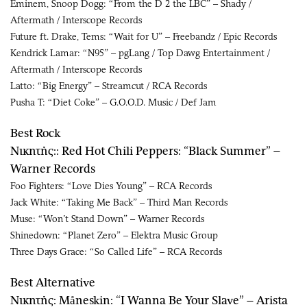
Eminem, Snoop Dogg: “From the D 2 the LBC” – Shady /
Aftermath / Interscope Records
Future ft. Drake, Tems: “Wait for U” – Freebandz / Epic Records
Kendrick Lamar: “N95” – pgLang / Top Dawg Entertainment /
Aftermath / Interscope Records
Latto: “Big Energy” – Streamcut / RCA Records
Pusha T: “Diet Coke” – G.O.O.D. Music / Def Jam
Best Rock
Νικητής:: Red Hot Chili Peppers: “Black Summer” –
Warner Records
Foo Fighters: “Love Dies Young” – RCA Records
Jack White: “Taking Me Back” – Third Man Records
Muse: “Won’t Stand Down” – Warner Records
Shinedown: “Planet Zero” – Elektra Music Group
Three Days Grace: “So Called Life” – RCA Records
Best Alternative
Νικητής: Måneskin: “I Wanna Be Your Slave” – Arista