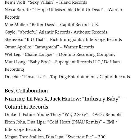
Remi Wolf: “Sexy Villain” – Island Records
Nessa Barrett: “I Hope Ur Miserable Until Ur Dead” – Warner
Records
Mae Muller: “Better Days” – Capitol Records U.K.
Gayle: “abcdefu” Atlantic Records / Arthouse Records
Shenseea: “R U That” – Rich Immigrants / Interscope Records
Omar Apollo: “Tamagotchi” – Warner Records
Wet Leg: “Chaise Longue” – Domino Recording Company
Muni Long: “Baby Boo” – Supergiant Records LLC / Def Jam
Recording
Doechii: “Persuasive” – Top Dog Entertainment / Capitol Records
Best Collaboration
Νικητής: Lil Nas X, Jack Harlow: “Industry Baby” –
Columbia Records
Drake ft. Future, Young Thug: “Way 2 Sexy” – OVO / Republic
Elton John, Dua Lipa: “Cold Heart (PNAU Remix)” – EMI /
Interscope Records
Megan Thee Stallion, Dua Lipa: “Sweetest Pie” – 300