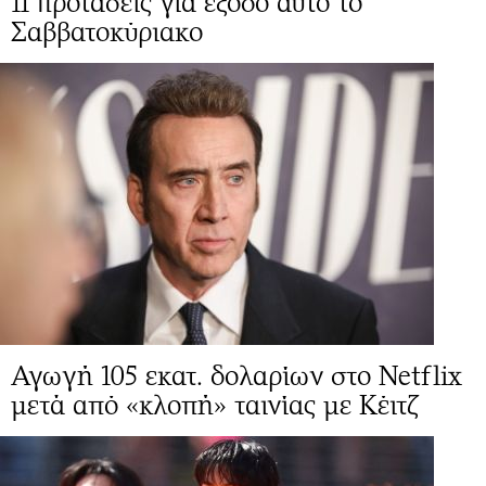
11 προτάσεις για έξοδο αυτό το
Σαββατοκύριακο
Αγωγή 105 εκατ. δολαρίων στο Netflix
μετά από «κλοπή» ταινίας με Κέιτζ