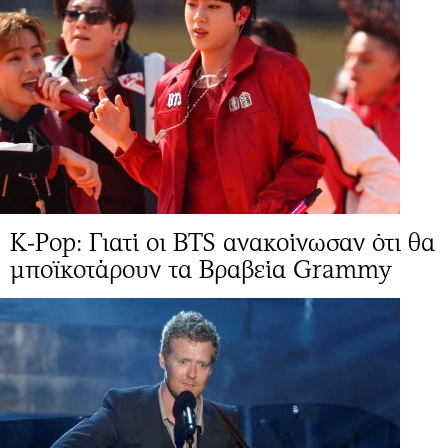
K-Pop: Γιατί οι BTS ανακοίνωσαν ότι θα
μποϊκοτάρουν τα Βραβεία Grammy