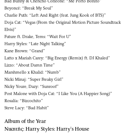
Bad Bunny & Chencho Corleone: “Me Porto Bonito”
Beyoncé: “Break My Soul”
Charlie Puth: “Left And Right (feat. Jung Kook of BTS)”
Doja Cat: “Vegas (From the Original Motion Picture Soundtrack
Elvis)”
Future ft. Drake, Tems: “Wait For U”
Harry Styles: “Late Night Talking”
Kane Brown: “Grand”
Latto x Mariah Carey: “Big Energy (Remix) ft. DJ Khaled”
Lizzo: “About Damn Time”
Marshmello x Khalid: “Numb”
Nicki Minaj: “Super Freaky Girl”
Nicky Youre, Dazy: “Sunroof”
Post Malone with Doja Cat: “I Like You (A Happier Song)”
Rosalía: “Bizcochito”
Steve Lacy: “Bad Habit”
Album of the Year
Νικητής: Harry Styles: Harry’s House