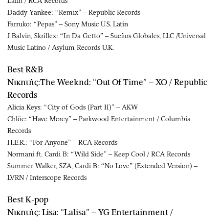
Latin / RCA Records
Daddy Yankee: “Remix” – Republic Records
Farruko: “Pepas” – Sony Music U.S. Latin
J Balvin, Skrillex: “In Da Getto” – Sueños Globales, LLC /Universal
Music Latino / Asylum Records U.K.
Best R&B
Νικητής:The Weeknd: “Out Of Time” – XO / Republic
Records
Alicia Keys: “City of Gods (Part II)” – AKW
Chlöe: “Have Mercy” – Parkwood Entertainment / Columbia
Records
H.E.R.: “For Anyone” – RCA Records
Normani ft. Cardi B: “Wild Side” – Keep Cool / RCA Records
Summer Walker, SZA, Cardi B: “No Love” (Extended Version) –
LVRN / Interscope Records
Best K-pop
Νικητής: Lisa: “Lalisa” – YG Entertainment /