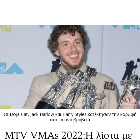
ΕΓΓΡΑΦΗ
ΕΙΣΟΔΟΣ
ΚΑΤΗΓΟΡΙΕΣ
ΣΥΝΔΕΣΗ
Κύπρος
Απόψεις
Παιδεία
Αρθρογραφία
Υγεία
The Hill
Πολιτική
Υγεία
Βουλευτικές 2026
Αγγελίες
Εκλογές 2024
Ενοικιάζονται
Οι Doja Cat, Jack Harlow και Harry Styles κατέκτησαν την κορυφή
Προεδρικές 2023
Πωλούνται
στα φετινά βραβεία
Δημοσκοπήσεις
Ζητούν εργασία
MTV VMAs 2022:H λίστα με
Διπλωματία
Θέσεις εργασίας