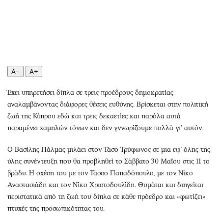
Περιβάλλον
Ταξίδια
Ελλάδα
Συνταγές
Κόσμος
Έξοδος
Παράξενα
Media
Πολιτισμός
Εκπομπές
A−
A+
Σινεμά
Wine routes
Θέατρο-Χορός
Podcasts
Έχει υπηρετήσει δίπλα σε τρεις προέδρους δημοκρατίας
Μουσική
Uncut
αναλαμβάνοντας διάφορες θέσεις ευθύνης. Βρίσκεται στην πολιτική
ζωή της Κύπρου εδώ και τρεις δεκαετίες και παρόλα αυτά
Εικαστικά
Προσφορές
παραμένει χαμηλών τόνων και δεν γννωρίζουμε πολλά γι’ αυτόν.
Βιβλίο
Προσωπικότητες στην ''Κ''
Χειρόγραφα
Επιστολές
Ο Βασίλης Πάλμας μιλάει στον Τάσο Τρύφωνος σε μια εφ’ όλης της
ύλης συνέντευξη που θα προβληθεί το Σάββατο 30 Μαΐου στις 11 το
βράδυ. Η σχέση του με τον Τάσσο Παπαδόπουλο, με τον Νίκο
Αναστασιάδη και τον Νίκο Χριστοδουλίδη. Θυμάται και διηγείται
περιστατικά από τη ζωή του δίπλα σε κάθε πρόεδρο και «φωτίζει»
πτυχές της προσωπικότητας του.