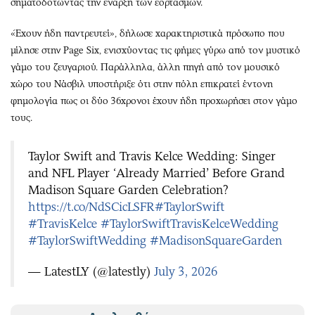
σηματοδοτώντας την έναρξη των εορτασμών.
«Έχουν ήδη παντρευτεί», δήλωσε χαρακτηριστικά πρόσωπο που
μίλησε στην Page Six, ενισχύοντας τις φήμες γύρω από τον μυστικό
γάμο του ζευγαριού. Παράλληλα, άλλη πηγή από τον μουσικό
χώρο του Νάσβιλ υποστήριξε ότι στην πόλη επικρατεί έντονη
φημολογία πως οι δύο 36χρονοι έχουν ήδη προχωρήσει στον γάμο
τους.
Taylor Swift and Travis Kelce Wedding: Singer
and NFL Player ‘Already Married’ Before Grand
Madison Square Garden Celebration?
https://t.co/NdSCicLSFR
#TaylorSwift
#TravisKelce
#TaylorSwiftTravisKelceWedding
#TaylorSwiftWedding
#MadisonSquareGarden
— LatestLY (@latestly)
July 3, 2026