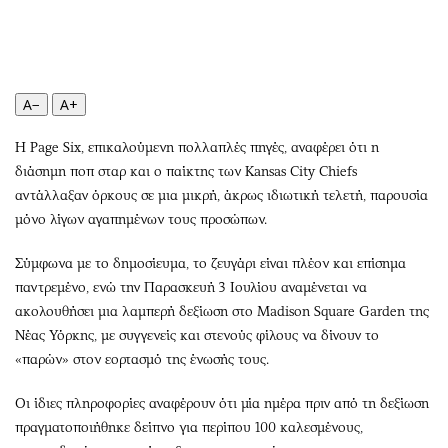
Περιβάλλον
Ταξίδια
Ελλάδα
Συνταγές
Κόσμος
Έξοδος
Παράξενα
Media
A−
A+
Πολιτισμός
Εκπομπές
Η Page Six, επικαλούμενη πολλαπλές πηγές, αναφέρει ότι η
Σινεμά
Wine routes
διάσημη ποπ σταρ και ο παίκτης των Kansas City Chiefs
Θέατρο-Χορός
Podcasts
αντάλλαξαν όρκους σε μια μικρή, άκρως ιδιωτική τελετή, παρουσία
Μουσική
Uncut
μόνο λίγων αγαπημένων τους προσώπων.
Εικαστικά
Προσφορές
Σύμφωνα με το δημοσίευμα, το ζευγάρι είναι πλέον και επίσημα
Βιβλίο
Προσωπικότητες στην ''Κ''
παντρεμένο, ενώ την Παρασκευή 3 Ιουλίου αναμένεται να
Χειρόγραφα
Επιστολές
ακολουθήσει μια λαμπερή δεξίωση στο Madison Square Garden της
Νέας Υόρκης, με συγγενείς και στενούς φίλους να δίνουν το
«παρών» στον εορτασμό της ένωσής τους.
Οι ίδιες πληροφορίες αναφέρουν ότι μία ημέρα πριν από τη δεξίωση
πραγματοποιήθηκε δείπνο για περίπου 100 καλεσμένους,