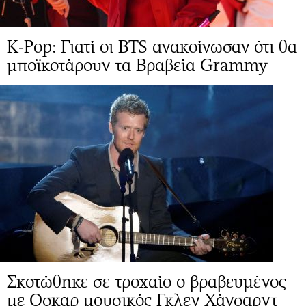
K-Pop: Γιατί οι BTS ανακοίνωσαν ότι θα
μποϊκοτάρουν τα Βραβεία Grammy
Σκοτώθηκε σε τροχαίο ο βραβευμένος
με Οσκαρ μουσικός Γκλεν Χάνσαρντ