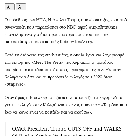
Περιβάλλον
Ταξίδια
A−
A+
Ελλάδα
Συνταγές
Κόσμος
Έξοδος
Ο πρόεδρος των ΗΠΑ, Ντόναλντ Τραμπ, αποχώρησε ξαφνικά από
συνέντευξη που παραχώρησε στο NBC, αφού αμφισβητήθηκε
Παράξενα
Media
επανειλημμένα για διάφορους ισχυρισμούς του από την
Πολιτισμός
Εκπομπές
παρουσιάστρια της εκπομπής Κρίστεν Γουέλκερ.
Σινεμά
Wine routes
Θέατρο-Χορός
Podcasts
Κατά τη διάρκεια της συνέντευξης, η οποία έγινε για λογαριασμό
της εκπομπής «Meet The Press» της Κυριακής, ο πρόεδρος
Μουσική
Uncut
ισχυρίστηκε ότι τόσο οι τρέχουσες προκριματικές εκλογές στην
Εικαστικά
Προσφορές
Καλιφόρνια όσο και οι προεδρικές εκλογές του 2020 ήταν
Βιβλίο
Προσωπικότητες στην ''Κ''
«στημένες».
Χειρόγραφα
Επιστολές
Οταν όμως η Γουέλκερ του ζήτησε να αποδείξει τα λεγόμενά του
για τις εκλογές στην Καλιφόρνια, εκείνος απάντησε: «Το μόνο που
έχω να κάνω είναι να κοιτάξω και να ακούσω».
OMG. President Trump CUTS OFF and WALKS
OUT of a Kristen Welker interview