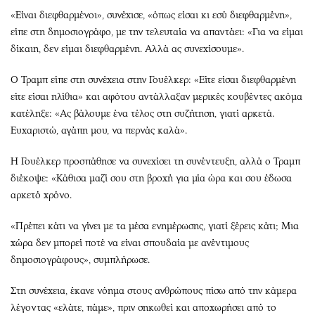
«Είναι διεφθαρμένοι», συνέχισε, «όπως είσαι κι εσύ διεφθαρμένη»,
είπε στη δημοσιογράφο, με την τελευταία να απαντάει: «Για να είμαι
δίκαιη, δεν είμαι διεφθαρμένη. Αλλά ας συνεχίσουμε».
Ο Τραμπ είπε στη συνέχεια στην Γουέλκερ: «Είτε είσαι διεφθαρμένη
είτε είσαι ηλίθια» και αφότου αντάλλαξαν μερικές κουβέντες ακόμα
κατέληξε: «Ας βάλουμε ένα τέλος στη συζήτηση, γιατί αρκετά.
Ευχαριστώ, αγάπη μου, να περνάς καλά».
Η Γουέλκερ προσπάθησε να συνεχίσει τη συνέντευξη, αλλά ο Τραμπ
διέκοψε: «Κάθισα μαζί σου στη βροχή για μία ώρα και σου έδωσα
αρκετό χρόνο.
«Πρέπει κάτι να γίνει με τα μέσα ενημέρωσης, γιατί ξέρεις κάτι; Μια
χώρα δεν μπορεί ποτέ να είναι σπουδαία με ανέντιμους
δημοσιογράφους», συμπλήρωσε.
Στη συνέχεια, έκανε νόημα στους ανθρώπους πίσω από την κάμερα
λέγοντας «ελάτε, πάμε», πριν σηκωθεί και αποχωρήσει από το