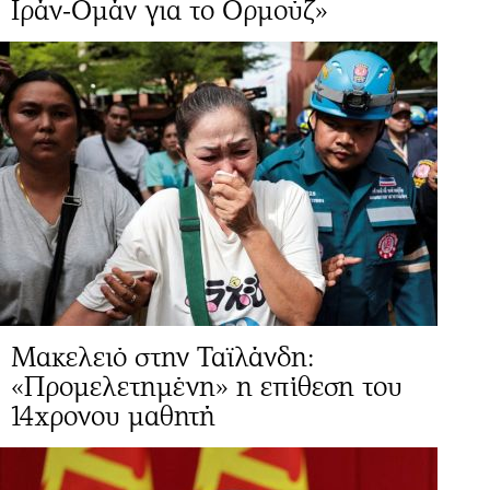
Ιράν-Ομάν για το Ορμούζ»
Μακελειό στην Ταϊλάνδη:
«Προμελετημένη» η επίθεση του
14χρονου μαθητή