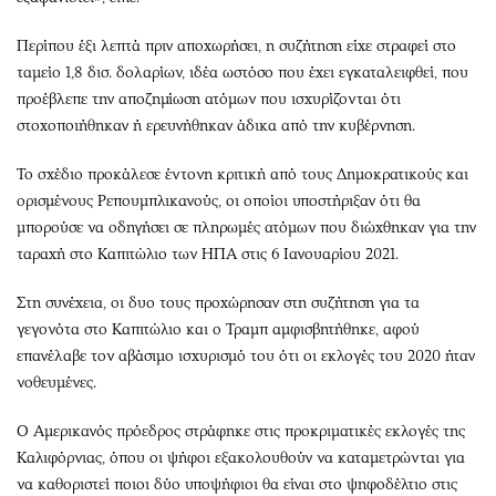
Περίπου έξι λεπτά πριν αποχωρήσει, η συζήτηση είχε στραφεί στο
ταμείο 1,8 δισ. δολαρίων, ιδέα ωστόσο που έχει εγκαταλειφθεί, που
προέβλεπε την αποζημίωση ατόμων που ισχυρίζονται ότι
στοχοποιήθηκαν ή ερευνήθηκαν άδικα από την κυβέρνηση.
Το σχέδιο προκάλεσε έντονη κριτική από τους Δημοκρατικούς και
ορισμένους Ρεπουμπλικανούς, οι οποίοι υποστήριξαν ότι θα
μπορούσε να οδηγήσει σε πληρωμές ατόμων που διώχθηκαν για την
ταραχή στο Καπιτώλιο των ΗΠΑ στις 6 Ιανουαρίου 2021.
Στη συνέχεια, οι δυο τους προχώρησαν στη συζήτηση για τα
γεγονότα στο Καπιτώλιο και ο Τραμπ αμφισβητήθηκε, αφού
επανέλαβε τον αβάσιμο ισχυρισμό του ότι οι εκλογές του 2020 ήταν
νοθευμένες.
Ο Αμερικανός πρόεδρος στράφηκε στις προκριματικές εκλογές της
Καλιφόρνιας, όπου οι ψήφοι εξακολουθούν να καταμετρώνται για
να καθοριστεί ποιοι δύο υποψήφιοι θα είναι στο ψηφοδέλτιο στις