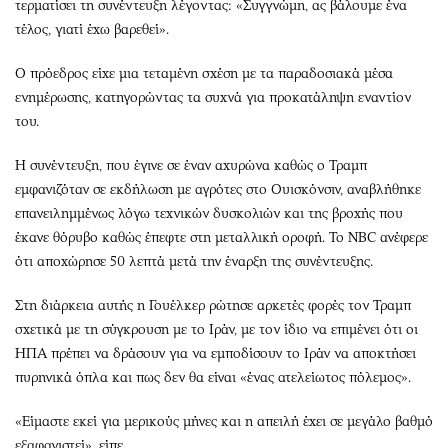
τερματίσει τη συνέντευξη λέγοντας: «Συγγνώμη, ας βάλουμε ένα
τέλος, γιατί έχω βαρεθεί».
Ο πρόεδρος είχε μια τεταμένη σχέση με τα παραδοσιακά μέσα
ενημέρωσης, κατηγορώντας τα συχνά για προκατάληψη εναντίον
του.
Η συνέντευξη, που έγινε σε έναν αχυρώνα καθώς ο Τραμπ
εμφανιζόταν σε εκδήλωση με αγρότες στο Ουισκόνσιν, αναβλήθηκε
επανειλημμένως λόγω τεχνικών δυσκολιών και της βροχής που
έκανε θόρυβο καθώς έπεφτε στη μεταλλική οροφή. Το NBC ανέφερε
ότι αποχώρησε 50 λεπτά μετά την έναρξη της συνέντευξης.
Στη διάρκεια αυτής η Γουέλκερ ρώτησε αρκετές φορές τον Τραμπ
σχετικά με τη σύγκρουση με το Ιράν, με τον ίδιο να επιμένει ότι οι
ΗΠΑ πρέπει να δράσουν για να εμποδίσουν το Ιράν να αποκτήσει
πυρηνικά όπλα και πως δεν θα είναι «ένας ατελείωτος πόλεμος».
«Είμαστε εκεί για μερικούς μήνες και η απειλή έχει σε μεγάλο βαθμό
εξαφανιστεί», είπε.