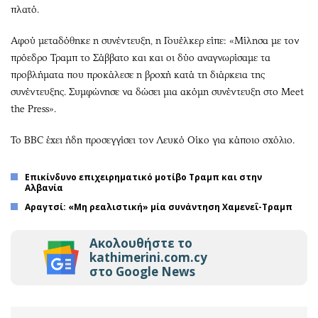
πλατό.
Αφού μεταδόθηκε η συνέντευξη, η Γουέλκερ είπε: «Μίλησα με τον
πρόεδρο Τραμπ το Σάββατο και και οι δύο αναγνωρίσαμε τα
προβλήματα που προκάλεσε η βροχή κατά τη διάρκεια της
συνέντευξης. Συμφώνησε να δώσει μια ακόμη συνέντευξη στο Meet
the Press».
Το BBC έχει ήδη προσεγγίσει τον Λευκό Οίκο για κάποιο σχόλιο.
Επικίνδυνο επιχειρηματικό μοτίβο Τραμπ και στην
Αλβανία
Αραγτσί: «Μη ρεαλιστική» μία συνάντηση Χαμενεΐ-Τραμπ
Ακολουθήστε το
kathimerini.com.cy
στο Google News