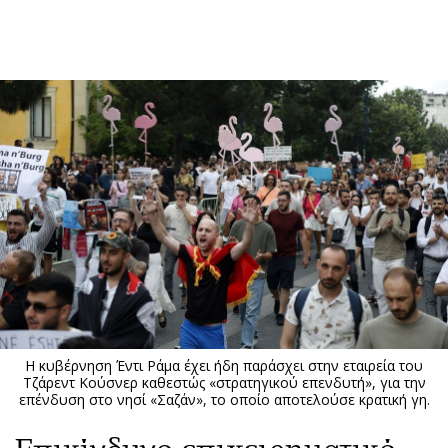
ΕΓΓΡΑΦΗ
ΕΙΣΟΔΟΣ
ΚΑΤΗΓΟΡΙΕΣ
ΣΥΝΔΕΣΗ
Κύπρος
Απόψεις
Παιδεία
Αρθρογραφία
Υγεία
The Hill
Πολιτική
Υγεία
Βουλευτικές 2026
Αγγελίες
Εκλογές 2024
Ενοικιάζονται
Η κυβέρνηση Έντι Ράμα έχει ήδη παράσχει στην εταιρεία του
Προεδρικές 2023
Πωλούνται
Τζάρεντ Κούσνερ καθεστώς «στρατηγικού επενδυτή», για την
επένδυση στο νησί «Σαζάν», το οποίο αποτελούσε κρατική γη.
Δημοσκοπήσεις
Ζητούν εργασία
Διπλωματία
Θέσεις εργασίας