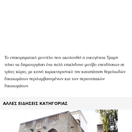
Περιβάλλον
Ταξίδια
Ελλάδα
Συνταγές
Κόσμος
Έξοδος
Παράξενα
Media
Πολιτισμός
Εκπομπές
Σινεμά
Wine routes
Θέατρο-Χορός
Podcasts
Το επιχειρηματικό μοντέλο που ακολουθεί η οικογένεια Τραμπ
Μουσική
Uncut
τείνει να δημιουργήσει ένα πολύ επικίνδυνο μοτίβο επενδύσεων σε
Εικαστικά
Προσφορές
τρίτες χώρες, με κοινό χαρακτηριστικό την καταπάτηση θεμελιωδών
Βιβλίο
Προσωπικότητες στην ''Κ''
δικαιωμάτων περιλαμβανομένων και των περιουσιακών
δικαιωμάτων.
Χειρόγραφα
Επιστολές
ΑΛΛΕΣ ΕΙΔΗΣΕΙΣ ΚΑΤΗΓΟΡΙΑΣ