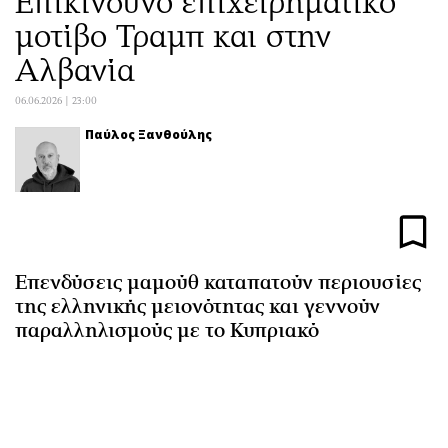
Επικίνδυνο επιχειρηματικό
Αθλητισμός
Geek
μοτίβο Τραμπ και στην
Κύπρος
Νέα
Αλβανία
Ελλάδα
Κινητά-tablets
06.06.2026 | 23:00
Διεθνή
Social
Κληρώσεις Allwyn
Αυτοκίνηση
Παύλος Ξανθούλης
Οικονομική
Αφιερώματα
Οικονομία
Πολιτική
Real Estate
Οικονομία
Επιχειρήσεις
Γενικά
Επενδύσεις μαμούθ καταπατούν περιουσίες
Αγορές
Αναδρομές
της ελληνικής μειονότητας και γεννούν
Money Review
Πρόσωπα
παραλληλισμούς με το Κυπριακό
AstroBank Properties
Περιβάλλον
Trends
Good Life
Ενέργεια
Γυναίκα
Ναυτιλία
Showbiz