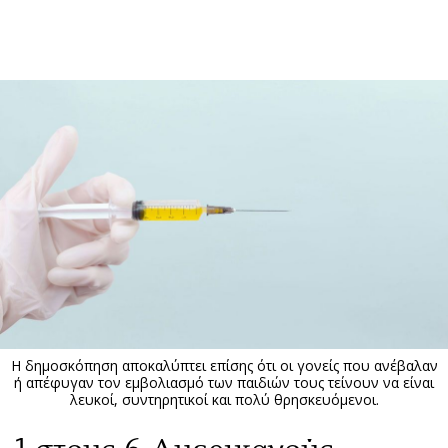
ΕΓΓΡΑΦΗ
ΕΙΣΟΔΟΣ
ΚΑΤΗΓΟΡΙΕΣ
ΣΥΝΔΕΣΗ
Κύπρος
Απόψεις
Παιδεία
Αρθρογραφία
Υγεία
The Hill
Πολιτική
Υγεία
Βουλευτικές 2026
Αγγελίες
Εκλογές 2024
Ενοικιάζονται
Η δημοσκόπηση αποκαλύπτει επίσης ότι οι γονείς που ανέβαλαν
Προεδρικές 2023
Πωλούνται
ή απέφυγαν τον εμβολιασμό των παιδιών τους τείνουν να είναι
λευκοί, συντηρητικοί και πολύ θρησκευόμενοι.
Δημοσκοπήσεις
Ζητούν εργασία
Διπλωματία
Θέσεις εργασίας