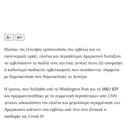
Περιβάλλον
Ταξίδια
Ελλάδα
Συνταγές
Κόσμος
Έξοδος
Παράξενα
Media
Πολιτισμός
Εκπομπές
A−
A+
Σινεμά
Wine routes
Εξαιτίας της έλλειψης εμπιστοσύνης στα εμβόλια και τις
Θέατρο-Χορός
Podcasts
υγειονομικές αρχές, ολοένα και περισσότεροι Αμερικανοί διστάζουν
Μουσική
Uncut
να εμβολιάσουν τα παιδιά τους και ένας γονέας στους έξι αποφεύγει
Εικαστικά
Προσφορές
ή καθυστερεί παιδικούς εμβολιασμούς που συστήνονται, σύμφωνα
Βιβλίο
Προσωπικότητες στην ''Κ''
με δημοσκόπηση που δημοσιεύτηκε τη Δευτέρα.
Χειρόγραφα
Επιστολές
Η έρευνα, που διεξήχθη από τη Washington Post και τη ΜΚΟ KFF
και πραγματοποιήθηκε με τη συμμετοχή περισσότερων από 2.500
γονέων, αποκαλύπτει την ολοένα και μεγαλύτερη περιφρόνηση των
Αμερικανών απέναντι στα εμβόλια από τότε που ξέσπασε η
πανδημία της Covid-19.