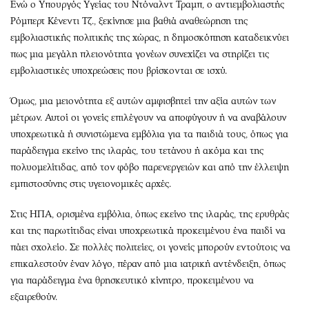
Ενώ ο Υπουργός Υγείας του Ντόναλντ Τραμπ, ο αντιεμβολιαστής
Ρόμπερτ Κένεντι Τζ., ξεκίνησε μια βαθιά αναθεώρηση της
εμβολιαστικής πολιτικής της χώρας, η δημοσκόπηση καταδεικνύει
πως μια μεγάλη πλειονότητα γονέων συνεχίζει να στηρίζει τις
εμβολιαστικές υποχρεώσεις που βρίσκονται σε ισχύ.
Όμως, μια μειονότητα εξ αυτών αμφισβητεί την αξία αυτών των
μέτρων. Αυτοί οι γονείς επιλέγουν να αποφύγουν ή να αναβάλουν
υποχρεωτικά ή συνιστώμενα εμβόλια για τα παιδιά τους, όπως για
παράδειγμα εκείνο της ιλαράς, του τετάνου ή ακόμα και της
πολυομελίτιδας, από τον φόβο παρενεργειών και από την έλλειψη
εμπιστοσύνης στις υγειονομικές αρχές.
Στις ΗΠΑ, ορισμένα εμβόλια, όπως εκείνο της ιλαράς, της ερυθράς
και της παρωτίτιδας είναι υποχρεωτικά προκειμένου ένα παιδί να
πάει σχολείο. Σε πολλές πολιτείες, οι γονείς μπορούν εντούτοις να
επικαλεστούν έναν λόγο, πέραν από μια ιατρική αντένδειξη, όπως
για παράδειγμα ένα θρησκευτικό κίνητρο, προκειμένου να
εξαιρεθούν.