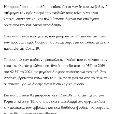
Η δημοσκόπηση αποκαλύπτει επίσης ότι οι γονείς που ανέβαλαν ή
απέφυγαν τον εμβολιασμό των παιδιών τους τείνουν να είναι
λευκοί, συντηρητικοί και πολύ θρησκευόμενοι και επιλέγουν
ορισμένοι την κατ' οίκον εκπαίδευση.
Όλοι αυτοί είναι παράγοντες που μπορούν να εξηγήσουν την πτώση
των ποσοστών εμβολιασμού που καταγράφονται στη χώρα μετά την
πανδημία της Covid-19.
Το ποσοστό των παιδιών προσχολικής ηλικίας που εμβολιάστηκαν
κατά της ιλαράς μειώθηκε σε εθνικό επίπεδο από το 95% το 2019
στο 92,5% το 2024, με μεγάλες διαφοροποιήσεις ανά περιοχή. Στο
Άινταχο, βρίσκεται κάτω από το 80%, πολύ μακριά από το 95% που
συστήνεται για να διασφαλιστεί η συλλογική ανοσία.
Και αυτή η τάση θα μπορούσε να επιδεινωθεί υπό την ηγεσία του
Ρόμπερτ Κένεντι Τζ., ο οποίος έχει επανειλημμένως αμφισβητήσει
την ασφάλεια των εμβολίων και έχει διαδώσει ψευδείς πληροφορίες
για το θέμα, σύμφωνα με ειδικούς.