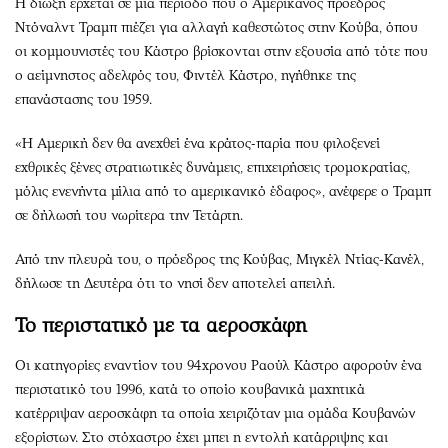
Η δίωξη έρχεται σε μια περίοδο που ο Αμερικανός πρόεδρος
Ντόναλντ Τραμπ πιέζει για αλλαγή καθεστώτος στην Κούβα, όπου
οι κομμουνιστές του Κάστρο βρίσκονται στην εξουσία από τότε που
ο αείμνηστος αδελφός του, Φιντέλ Κάστρο, ηγήθηκε της
επανάστασης του 1959.
«Η Αμερική δεν θα ανεχθεί ένα κράτος-παρία που φιλοξενεί
εχθρικές ξένες στρατιωτικές δυνάμεις, επιχειρήσεις τρομοκρατίας,
μόλις ενενήντα μίλια από το αμερικανικό έδαφος», ανέφερε ο Τραμπ
σε δήλωσή του νωρίτερα την Τετάρτη.
Από την πλευρά του, ο πρόεδρος της Κούβας, Μιγκέλ Ντίας-Κανέλ,
δήλωσε τη Δευτέρα ότι το νησί δεν αποτελεί απειλή.
Το περιστατικό με τα αεροσκάφη
Οι κατηγορίες εναντίον του 94χρονου Ραούλ Κάστρο αφορούν ένα
περιστατικό του 1996, κατά το οποίο κουβανικά μαχητικά
κατέρριψαν αεροσκάφη τα οποία χειριζόταν μια ομάδα Κουβανών
εξορίστων. Στο στόχαστρο έχει μπει η εντολή κατάρριψης και