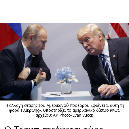
ΕΓΓΡΑΦΗ
ΕΙΣΟΔΟΣ
ΚΑΤΗΓΟΡΙΕΣ
ΣΥΝΔΕΣΗ
Κύπρος
Απόψεις
Παιδεία
Αρθρογραφία
Υγεία
The Hill
Πολιτική
Υγεία
Βουλευτικές 2026
Αγγελίες
Εκλογές 2024
Ενοικιάζονται
Η αλλαγή στάσης του Αμερικανού προέδρου «φαίνεται αυτή τη
Προεδρικές 2023
Πωλούνται
φορά ειλικρινής», υποστηρίζει το αμερικανικό δίκτυο (Φωτ.
αρχείου: AP Photo/Evan Vucci)
Δημοσκοπήσεις
Ζητούν εργασία
Διπλωματία
Θέσεις εργασίας