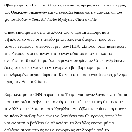
Οβάλ γραφείο, ο Τραμπ κατέληξε τις τελευταίες ημέρες να επαινεί το θάρρος
των Ουκρανών στρατιωτών και να εκφράζει δημοσίως την αγανάκτησή του
για τον Πούτιν – Φωτ.: AP Photo/ Mystyslav Chernov, File
Οπως επισημαίνει στην ανάλυσή του, ο Τραμπ χρησιμοποιεί
υψηλούς τόνους σε επίπεδο ρητορικής και δασμών προς τους
ξένους εταίρους -στενούς ή μη- των ΗΠΑ. Ωστόσο, στην περίπτωση
της Ρωσίας, «έχει απέναντί του έναν αδίστακτο αντίπαλο που
ανεβάζει το διακύβευμα όχι με μεγαλοστομίες, αλλά με ανθρώπινες
ζωές, όπως δείχνουν οι εντεινόμενοι βομβαρδισμοί με μη
επανδρωμένα αεροσκάφη στο Κίεβο, κάτι που συνιστά σαφές μήνυμα
προς τον Λευκό Οίκο».
Σύμφωνα με το CNN, η φύση του Τραμπ για συναλλαγές είναι τέτοια
που καθιστά απρόβλεπτη τη διάρκεια αυτής της «ψυχρότητας» με
τον άλλοτε «φίλο» του στο Κρεμλίνο. Απρόβλεπτο επίσης παραμένει
το πόσο διατεθειμένος είναι να βοηθήσει την Ουκρανία, όπως λέει,
και αν αυτή η βοήθεια θα πλησιάσει τα δεκάδες εκατομμύρια
δολάρια στρατιωτικής και οικονομικής συνδρομής από το