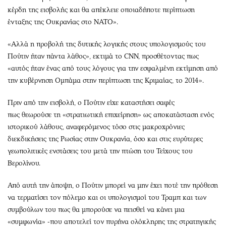
κέρδη της εισβολής και θα απέκλειε οποιαδήποτε περίπτωση
ένταξης της Ουκρανίας στο ΝΑΤΟ».
«Αλλά η προβολή της δυτικής λογικής στους υπολογισμούς του
Πούτιν ήταν πάντα λάθος», εκτιμά το CNN, προσθέτοντας πως
«αυτός ήταν ένας από τους λόγους για την εσφαλμένη εκτίμηση από
την κυβέρνηση Ομπάμα στην περίπτωση της Κριμαίας, το 2014».
Πριν από την εισβολή, ο Πούτιν είχε καταστήσει σαφές
πως θεωρούσε τη «στρατιωτική επιχείρηση» ως αποκατάσταση ενός
ιστορικού λάθους, αναφερόμενος τόσο στις μακροχρόνιες
διεκδικήσεις της Ρωσίας στην Ουκρανία, όσο και στις ευρύτερες
γεωπολιτικές ενστάσεις του μετά την πτώση του Τείχους του
Βερολίνου.
Από αυτή την άποψη, ο Πούτιν μπορεί να μην έχει ποτέ την πρόθεση
να τερματίσει τον πόλεμο και οι υπολογισμοί του Τραμπ και των
συμβούλων του πως θα μπορούσε να πεισθεί να κάνει μια
«συμφωνία» -που αποτελεί τον πυρήνα ολόκληρης της στρατηγικής