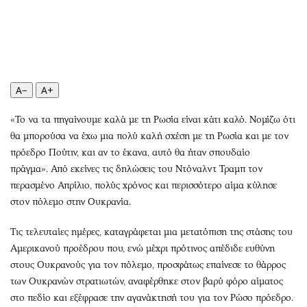
Περιβάλλον
Ταξίδια
Ελλάδα
Συνταγές
Κόσμος
Έξοδος
Παράξενα
Media
Πολιτισμός
Εκπομπές
A−
A+
Σινεμά
Wine routes
«Το να τα πηγαίνουμε καλά με τη Ρωσία είναι κάτι καλό. Νομίζω ότι
Θέατρο-Χορός
Podcasts
θα μπορούσα να έχω μια πολύ καλή σχέση με τη Ρωσία και με τον
Μουσική
Uncut
πρόεδρο Πούτιν, και αν το έκανα, αυτό θα ήταν σπουδαίο
Εικαστικά
Προσφορές
πράγμα». Από εκείνες τις δηλώσεις του Ντόναλντ Τραμπ τον
Βιβλίο
Προσωπικότητες στην ''Κ''
περασμένο Απρίλιο, πολύς χρόνος και περισσότερο αίμα κύλησε
στον πόλεμο στην Ουκρανία.
Χειρόγραφα
Επιστολές
Τις τελευταίες ημέρες, καταγράφεται μια μετατόπιση της στάσης του
Αμερικανού προέδρου που, ενώ μέχρι πρότινος απέδιδε ευθύνη
στους Ουκρανούς για τον πόλεμο, προσφάτως επαίνεσε το θάρρος
των Ουκρανών στρατιωτών, αναφέρθηκε στον βαρύ φόρο αίματος
στο πεδίο και εξέφρασε την αγανάκτησή του για τον Ρώσο πρόεδρο.