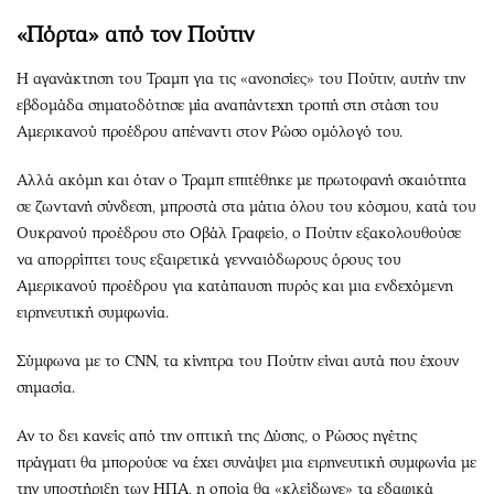
«Πόρτα» από τον Πούτιν
Η αγανάκτηση του Τραμπ για τις «ανοησίες» του Πούτιν, αυτήν την
εβδομάδα σηματοδότησε μία αναπάντεχη τροπή στη στάση του
Αμερικανού προέδρου απέναντι στον Ρώσο ομόλογό του.
Αλλά ακόμη και όταν ο Τραμπ επιτέθηκε με πρωτοφανή σκαιότητα
σε ζωντανή σύνδεση, μπροστά στα μάτια όλου του κόσμου, κατά του
Ουκρανού προέδρου στο Οβάλ Γραφείο, ο Πούτιν εξακολουθούσε
να απορρίπτει τους εξαιρετικά γενναιόδωρους όρους του
Αμερικανού προέδρου για κατάπαυση πυρός και μια ενδεχόμενη
ειρηνευτική συμφωνία.
Σύμφωνα με το CNN, τα κίνητρα του Πούτιν είναι αυτά που έχουν
σημασία.
Αν το δει κανείς από την οπτική της Δύσης, ο Ρώσος ηγέτης
πράγματι θα μπορούσε να έχει συνάψει μια ειρηνευτική συμφωνία με
την υποστήριξη των ΗΠΑ, η οποία θα «κλείδωνε» τα εδαφικά