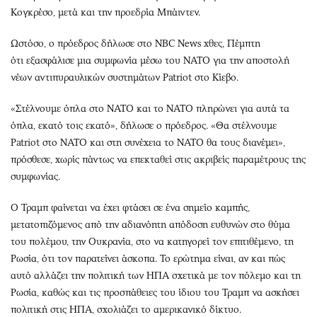
Κογκρέσο, μετά και την προεδρία Μπάιντεν.
Ωστόσο, ο πρόεδρος δήλωσε στο NBC News χθες, Πέμπτη
ότι εξασφάλισε μια συμφωνία μέσω του ΝΑΤΟ για την αποστολή
νέων αντιπυραυλικών συστημάτων Patriot στο Κίεβο.
«Στέλνουμε όπλα στο ΝΑΤΟ και το ΝΑΤΟ πληρώνει για αυτά τα
όπλα, εκατό τοις εκατό», δήλωσε ο πρόεδρος. «Θα στέλνουμε
Patriot στο ΝΑΤΟ και στη συνέχεια το ΝΑΤΟ θα τους διανέμει»,
πρόσθεσε, χωρίς πάντως να επεκταθεί στις ακριβείς παραμέτρους της
συμφωνίας.
Ο Τραμπ φαίνεται να έχει φτάσει σε ένα σημείο καμπής,
μετατοπιζόμενος από την αδιανόητη απόδοση ευθυνών στο θύμα
του πολέμου, την Ουκρανία, στο να κατηγορεί τον επιτιθέμενο, τη
Ρωσία, ότι τον παρατείνει άσκοπα. Το ερώτημα είναι, αν και πώς
αυτό αλλάζει την πολιτική των ΗΠΑ σχετικά με τον πόλεμο και τη
Ρωσία, καθώς και τις προσπάθειες του ίδιου του Τραμπ να ασκήσει
πολιτική στις ΗΠΑ, σχολιάζει το αμερικανικό δίκτυο.