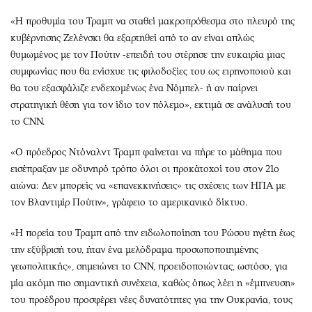
«Η προθυμία του Τραμπ να σταθεί μακροπρόθεσμα στο πλευρό της
κυβέρνησης Ζελένσκι θα εξαρτηθεί από το αν είναι απλώς
θυμωμένος με τον Πούτιν -επειδή του στέρησε την ευκαιρία μιας
συμφωνίας που θα ενίσχυε τις φιλοδοξίες του ως ειρηνοποιού και
θα του εξασφάλιζε ενδεχομένως ένα Νόμπελ- ή αν παίρνει
στρατηγική θέση για τον ίδιο τον πόλεμο», εκτιμά σε ανάλυσή του
το CNN.
«Ο πρόεδρος Ντόναλντ Τραμπ φαίνεται να πήρε το μάθημα που
εισέπραξαν με οδυνηρό τρόπο όλοι οι προκάτοχοί του στον 21ο
αιώνα: Δεν μπορείς να «επανεκκινήσεις» τις σχέσεις των ΗΠΑ με
τον Βλαντιμίρ Πούτιν», γράφειο το αμερικανικό δίκτυο.
«Η πορεία του Τραμπ από την ειδωλοποίηση του Ρώσου ηγέτη έως
την εξύβρισή του, ήταν ένα μελόδραμα προσωποποιημένης
γεωπολιτικής», σημειώνει το CNN, προειδοποιώντας, ωστόσο, για
μία ακόμη πιο σημαντική συνέχεια, καθώς όπως λέει η «έμπνευση»
του προέδρου προσφέρει νέες δυνατότητες για την Ουκρανία, τους