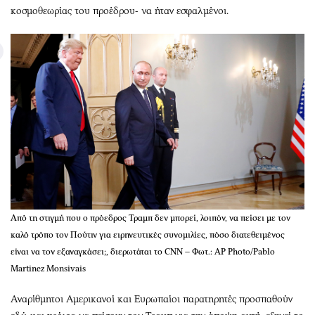
κοσμοθεωρίας του προέδρου- να ήταν εσφαλμένοι.
Aπό τη στιγμή που ο πρόεδρος Τραμπ δεν μπορεί, λοιπόν, να πείσει με τον
καλό τρόπο τον Πούτιν για ειρηνευτικές συνομιλίες, πόσο διατεθειμένος
είναι να τον εξαναγκάσει;, διερωτάται το CNN – Φωτ.: AP Photo/Pablo
Martinez Monsivais
Αναρίθμητοι Αμερικανοί και Ευρωπαίοι παρατηρητές προσπαθούν