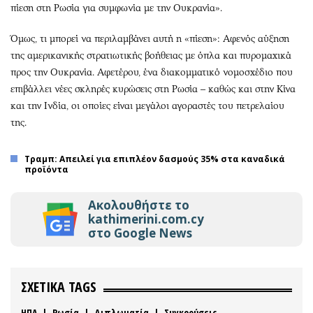
πίεση στη Ρωσία για συμφωνία με την Ουκρανία».
Όμως, τι μπορεί να περιλαμβάνει αυτή η «πίεση»: Αφενός αύξηση
της αμερικανικής στρατιωτικής βοήθειας με όπλα και πυρομαχικά
προς την Ουκρανία. Αφετέρου, ένα διακομματικό νομοσχέδιο που
επιβάλλει νέες σκληρές κυρώσεις στη Ρωσία – καθώς και στην Κίνα
και την Ινδία, οι οποίες είναι μεγάλοι αγοραστές του πετρελαίου
της.
Τραμπ: Απειλεί για επιπλέον δασμούς 35% στα καναδικά
προϊόντα
Ακολουθήστε το
kathimerini.com.cy
στο Google News
ΣΧΕΤΙΚΑ TAGS
ΗΠΑ
|
Ρωσία
|
Διπλωματία
|
Συγκρούσεις