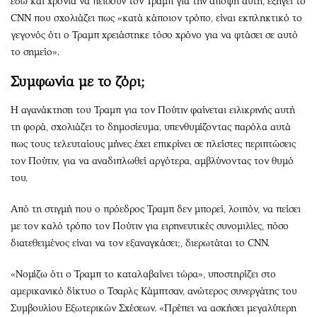
εδώ και χρόνια να πείσουν τον Τραμπ για την άποψη αυτή, εξηγεί το
CNN που σχολιάζει πως «κατά κάποιον τρόπο, είναι εκπληκτικό το
γεγονός ότι ο Τραμπ χρειάστηκε τόσο χρόνο για να φτάσει σε αυτό
το σημείο».
Συμφωνία με το ζόρι;
Η αγανάκτηση του Τραμπ για τον Πούτιν φαίνεται ειλικρινής αυτή
τη φορά, σχολιάζει το δημοσίευμα, υπενθυμίζοντας παρόλα αυτά
πως τους τελευταίους μήνες έχει επικρίνει σε πλείστες περιπτώσεις
τον Πούτιν, για να αναδιπλωθεί αργότερα, αμβλύνοντας τον θυμό
του.
Aπό τη στιγμή που ο πρόεδρος Τραμπ δεν μπορεί, λοιπόν, να πείσει
με τον καλό τρόπο τον Πούτιν για ειρηνευτικές συνομιλίες, πόσο
διατεθειμένος είναι να τον εξαναγκάσει;, διερωτάται το CNN.
«Νομίζω ότι ο Τραμπ το καταλαβαίνει τώρα», υποστηρίζει στο
αμερικανικό δίκτυο ο Τσαρλς Κάμπτσαν, ανώτερος συνεργάτης του
Συμβουλίου Εξωτερικών Σχέσεων. «Πρέπει να ασκήσει μεγαλύτερη