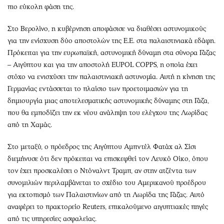
πιο εύκολη φάση της.
Στο Βερολίνο, η κυβέρνηση αποφάσισε να διαθέσει αστυνομικούς
για την ενίσχυση δύο αποστολών της Ε.Ε. στα παλαιστινιακά εδάφη.
Πρόκειται για την ευρωπαϊκή, αστυνομική δύναμη στα σύνορα Γάζας
– Αιγύπτου και για την αποστολή EUPOL COPPS, η οποία έχει
στόχο να ενισχύσει την παλαιστινιακή αστυνομία. Αυτή η κίνηση της
Γερμανίας εντάσσεται το πλαίσιο των προετοιμασιών για τη
δημιουργία μιας αποτελεσματικής αστυνομικής δύναμης στη Γάζα,
που θα εμποδίζει την εκ νέου ανάληψη του ελέγχου της Λωρίδας
από τη Χαμάς.
Στο μεταξύ, ο πρόεδρος της Αιγύπτου Αμπντέλ Φατάχ αλ Σίσι
διεμήνυσε ότι δεν πρόκειται να επισκεφθεί τον Λευκό Οίκο, όπου
τον έχει προσκαλέσει ο Ντόναλντ Τραμπ, αν στην ατζέντα των
συνομιλιών περιλαμβάνεται το σχέδιο του Αμερικανού προέδρου
για εκτοπισμό των Παλαιστινίων από τη Λωρίδα της Γάζας. Αυτό
αναφέρει το πρακτορείο Reuters, επικαλούμενο αιγυπτιακές πηγές
από τις υπηρεσίες ασφαλείας.