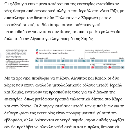
Οι φόβοι για επικείμενη κατάρρευση της εκεχειρίας ενισχύθηκαν
χθες ύστερα από αεροπορικό πλήγμα του Ισραήλ στη νότια Γάζα, με
αποτέλεσμα τον θάνατο δύο Παλαιστινίων. Σύμφωνα με τον
ισραηλινό στρατό, τα δύο άτομα στοχοποιήθηκαν γιατί
προσπαθούσαν να ανακτήσουν drone, το οποίο μετέφερε λαθραία
όπλα από την Αίγυπτο για λογαριασμό της Χαμάς.
Με τα χρονικά περιθώρια να πιέζουν, Αίγυπτος και Κατάρ, οι δύο
χώρες που έχουν αναλάβει μεσολαβητικούς ρόλους μεταξύ Ισραήλ
και Χαμάς, εντείνουν τις προσπάθειές τους για τη διάσωση της
εκεχειρίας, όπως μετέδωσαν κρατικά τηλεοπτικά δίκτυα στο Κάιρο
και στην Ντόχα. Οι διαπραγματεύσεις μεταξύ των εμπολέμων για τη
δεύτερη φάση της εκεχειρίας είχαν προγραμματιστεί γι’ αυτή την
εβδομάδα, αλλά βρίσκονται σε νεκρό σημείο, αφού ουδείς γνωρίζει
εάν θα προλάβει να ολοκληρωθεί ακόμη και η πρώτη, θεωρητικά