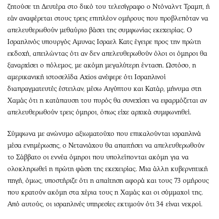
ζητούσε τη Δευτέρα στο δικό του τελεσίγραφο ο Ντόναλντ Τραμπ, ή
εάν αναφέρεται στους τρεις επιπλέον ομήρους που προβλεπόταν να
απελευθερωθούν μεθαύριο βάσει της συμφωνίας εκεχειρίας. Ο
Ισραηλινός υπουργός Aμυνας Iσραελ Κατς έγειρε προς την πρώτη
εκδοχή, απειλώντας ότι αν δεν απελευθερωθούν όλοι οι όμηροι θα
ξαναρχίσει ο πόλεμος, με ακόμη μεγαλύτερη ένταση. Ωστόσο, η
αμερικανική ιστοσελίδα Axios ανέφερε ότι Ισραηλινοί
διαπραγματευτές έστειλαν, μέσω Αιγύπτου και Κατάρ, μήνυμα στη
Χαμάς ότι η κατάπαυση του πυρός θα συνεχίσει να εφαρμόζεται αν
απελευθερωθούν τρεις όμηροι, όπως είχε αρχικά συμφωνηθεί.
Σύμφωνα με ανώνυμο αξιωματούχο που επικαλούνται ισραηλινά
μέσα ενημέρωσης, ο Νετανιάχου θα απαιτήσει να απελευθερωθούν
το Σάββατο οι εννέα όμηροι που υπολείπονται ακόμη για να
ολοκληρωθεί η πρώτη φάση της εκεχειρίας. Μια άλλη κυβερνητική
πηγή, όμως, υποστήριζε ότι η απαίτηση αφορά και τους 73 ομήρους
που κρατούν ακόμη στα χέρια τους η Χαμάς και οι σύμμαχοί της.
Από αυτούς, οι ισραηλινές υπηρεσίες εκτιμούν ότι 34 είναι νεκροί.