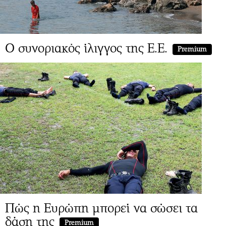
Ο συνοριακός ίλιγγος της Ε.Ε.
Premium
Πώς η Ευρώπη μπορεί να σώσει τα
δάση της
Premium