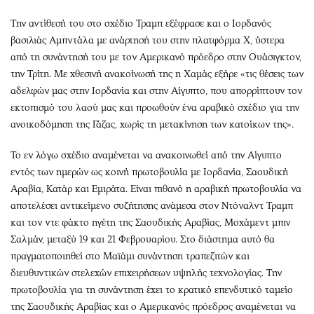
Την αντίθεσή του στο σχέδιο Τραμπ εξέφρασε και ο Ιορδανός
βασιλιάς Αμπντάλα με ανάρτησή του στην πλατφόρμα Χ, ύστερα
από τη συνάντησή του με τον Αμερικανό πρόεδρο στην Ουάσιγκτον,
την Τρίτη. Με χθεσινή ανακοίνωσή της η Χαμάς εξήρε «τις θέσεις των
αδελφών μας στην Ιορδανία και στην Αίγυπτο, που απορρίπτουν τον
εκτοπισμό του λαού μας και προωθούν ένα αραβικό σχέδιο για την
ανοικοδόμηση της Γάζας, χωρίς τη μετακίνηση των κατοίκων της».
Το εν λόγω σχέδιο αναμένεται να ανακοινωθεί από την Αίγυπτο
εντός των ημερών ως κοινή πρωτοβουλία με Ιορδανία, Σαουδική
Αραβία, Κατάρ και Εμιράτα. Είναι πιθανό η αραβική πρωτοβουλία να
αποτελέσει αντικείμενο συζήτησης ανάμεσα στον Ντόναλντ Τραμπ
και τον ντε φάκτο ηγέτη της Σαουδικής Αραβίας, Μοχάμεντ μπιν
Σαλμάν, μεταξύ 19 και 21 Φεβρουαρίου. Στο διάστημα αυτό θα
πραγματοποιηθεί στο Μαϊάμι συνάντηση τραπεζιτών και
διευθυντικών στελεχών επιχειρήσεων υψηλής τεχνολογίας. Την
πρωτοβουλία για τη συνάντηση έχει το κρατικό επενδυτικό ταμείο
της Σαουδικής Αραβίας και ο Αμερικανός πρόεδρος αναμένεται να