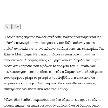
Περιβάλλον
Ταξίδια
Ελλάδα
Συνταγές
Κόσμος
Έξοδος
Παράξενα
Media
A−
A+
Πολιτισμός
Εκπομπές
Σινεμά
Wine routes
Ο ισραηλινός στρατός κάλεσε εφέδρους, καθώς προετοιμάζεται για
πιθανή επανέναρξη των επιχειρήσεων στη Γάζα, αυξάνοντας τη
Θέατρο-Χορός
Podcasts
διεθνή ανησυχία για το ενδεχόμενο κατάρρευσης της εκεχειρίας. Την
Μουσική
Uncut
Τρίτη ο Μπέντζαμιν Νετανιάχου έδωσε εντολή στον στρατό να
Εικαστικά
Προσφορές
συγκεντρώσει δυνάμεις εντός και γύρω από τη Λωρίδα της Γάζας.
Βιβλίο
Προσωπικότητες στην ''Κ''
Μέσω ανακοίνωσης που εξέδωσε το γραφείο του, ο Ισραηλινός
Χειρόγραφα
Επιστολές
πρωθυπουργός προειδοποίησε ότι «εάν η Χαμάς δεν απελευθερώσει
τους ομήρους μέχρι το μεσημέρι του Σαββάτου, η εκεχειρία θα
τερματιστεί και ο ισραηλινός στρατός θα επανέλθει σε εντατικές
επιχειρήσεις για την τελική ήττα της Χαμάς».
Μέχρι χθες βράδυ επικρατούσε ωστόσο σύγχυση ως προς το εάν το
Ισραήλ απαιτεί να απελευθερωθούν αμέσως όλοι οι όμηροι, όπως