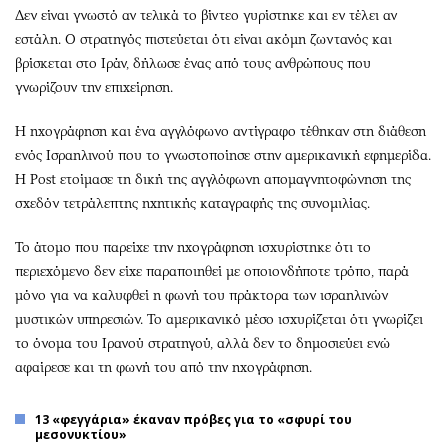
Δεν είναι γνωστό αν τελικά το βίντεο γυρίστηκε και εν τέλει αν
εστάλη. Ο στρατηγός πιστεύεται ότι είναι ακόμη ζωντανός και
βρίσκεται στο Ιράν, δήλωσε ένας από τους ανθρώπους που
γνωρίζουν την επιχείρηση.
Η ηχογράφηση και ένα αγγλόφωνο αντίγραφο τέθηκαν στη διάθεση
ενός Ισραηλινού που το γνωστοποίησε στην αμερικανική εφημερίδα.
Η Post ετοίμασε τη δική της αγγλόφωνη απομαγνητοφώνηση της
σχεδόν τετράλεπτης ηχητικής καταγραφής της συνομιλίας.
Το άτομο που παρείχε την ηχογράφηση ισχυρίστηκε ότι το
περιεχόμενο δεν είχε παραποιηθεί με οποιονδήποτε τρόπο, παρά
μόνο για να καλυφθεί η φωνή του πράκτορα των ισραηλινών
μυστικών υπηρεσιών. Το αμερικανικό μέσο ισχυρίζεται ότι γνωρίζει
το όνομα του Ιρανού στρατηγού, αλλά δεν το δημοσιεύει ενώ
αφαίρεσε και τη φωνή του από την ηχογράφηση.
13 «φεγγάρια» έκαναν πρόβες για το «σφυρί του
μεσονυκτίου»