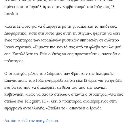
ημέρα που το Ισραήλ άρχισε τον βομβαρδισμό του Ιράν, στις 13
Ιουνίου.
«Εχετε 12 ώρες για να διαφύγετε με τη γυναίκα και το παιδί σας.
Διαφορετικά, είστε στη λίστα μας αυτή τη στιγμή», φέρεται να λέει
ένας πράκτορας των ισραηλινών μυστικών υπηρεσιών σε ανώτερο
Ιρανό στρατηγό. «Είμαστε πιο κοντά σας από τη φλέβα του λαιμού
σας. Καταλάβετέ το. Είθε ο Θεός να σας προστατεύσει», συνεχίζει ο
πράκτορας
Ο στρατηγός, μέλος του Σώματος των Φρουρών της Ισλαμικής
Επανάστασης του Ιράν, ενημερώθηκε ότι είχε 12 ώρες για να φτιάξει
ένα βίντεο που να διαχωρίζει τη θέση του από την ιρανική
κυβέρνηση. «Πώς να σας το στείλω;», απαντά ο στρατηγός. «Θα σας
στείλω ένα Telegram ID», λέει ο πράκτορας, αναφερόμενος στην
εφαρμογή ανταλλαγής. «Στείλτε το», απαντάει ο Ιρανός.
Ακούστε εδώ την ηχογράφηση.