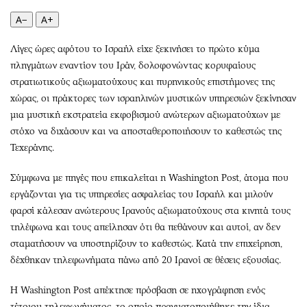
Περιβάλλον
Ταξίδια
A−
A+
Ελλάδα
Συνταγές
Κόσμος
Έξοδος
Λίγες ώρες αφότου το Ισραήλ είχε ξεκινήσει το πρώτο κύμα
Παράξενα
Media
πληγμάτων εναντίον του Ιράν, δολοφονώντας κορυφαίους
στρατιωτικούς αξιωματούχους και πυρηνικούς επιστήμονες της
Πολιτισμός
Εκπομπές
χώρας, οι πράκτορες των ισραηλινών μυστικών υπηρεσιών ξεκίνησαν
Σινεμά
Wine routes
μια μυστική εκστρατεία εκφοβισμού ανώτερων αξιωματούχων με
Θέατρο-Χορός
Podcasts
στόχο να διχάσουν και να αποσταθεροποιήσουν το καθεστώς της
Μουσική
Uncut
Τεχεράνης.
Εικαστικά
Προσφορές
Σύμφωνα με πηγές που επικαλείται η Washington Post, άτομα που
Βιβλίο
Προσωπικότητες στην ''Κ''
εργάζονται για τις υπηρεσίες ασφαλείας του Ισραήλ και μιλούν
Χειρόγραφα
Επιστολές
φαρσί κάλεσαν ανώτερους Ιρανούς αξιωματούχους στα κινητά τους
τηλέφωνα και τους απείλησαν ότι θα πεθάνουν και αυτοί, αν δεν
σταματήσουν να υποστηρίζουν το καθεστώς. Κατά την επιχείρηση,
δέχθηκαν τηλεφωνήματα πάνω από 20 Ιρανοί σε θέσεις εξουσίας.
Η Washington Post απέκτησε πρόσβαση σε ηχογράφηση ενός
τέτοιου τηλεφωνήματος, το οποίο πραγματοποιήθηκε την ίδια