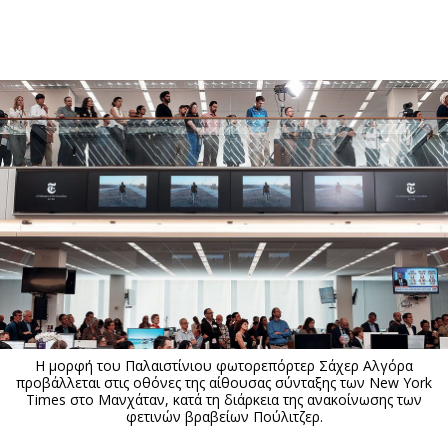
ΕΓΓΡΑΦΗ
ΕΙΣΟΔΟΣ
ΚΑΤΗΓΟΡΙΕΣ
ΣΥΝΔΕΣΗ
Κύπρος
Απόψεις
Παιδεία
Αρθρογραφία
Υγεία
The Hill
Πολιτική
Υγεία
Βουλευτικές 2026
Αγγελίες
Εκλογές 2024
Ενοικιάζονται
Η μορφή του Παλαιστίνιου φωτορεπόρτερ Σάχερ Αλγόρα
Προεδρικές 2023
Πωλούνται
προβάλλεται στις οθόνες της αίθουσας σύνταξης των New York
Times στο Μανχάταν, κατά τη διάρκεια της ανακοίνωσης των
Δημοσκοπήσεις
Ζητούν εργασία
φετινών βραβείων Πούλιτζερ.
Διπλωματία
Θέσεις εργασίας