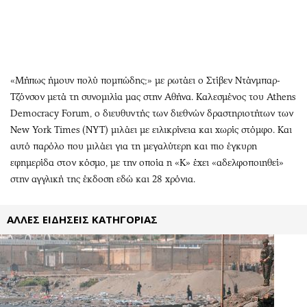
Περιβάλλον
Ταξίδια
Ελλάδα
Συνταγές
Κόσμος
Έξοδος
Παράξενα
Media
«Μήπως ήμουν πολύ πομπώδης;» με ρωτάει ο Στίβεν Ντάνμπαρ-
Πολιτισμός
Εκπομπές
Τζόνσον μετά τη συνομιλία μας στην Αθήνα. Καλεσμένος του Athens
Σινεμά
Wine routes
Democracy Forum, ο διευθυντής των διεθνών δραστηριοτήτων των
Θέατρο-Χορός
Podcasts
New York Times (ΝΥΤ) μιλάει με ειλικρίνεια και χωρίς στόμφο. Και
Μουσική
Uncut
αυτό παρόλο που μιλάει για τη μεγαλύτερη και πιο έγκυρη
Εικαστικά
Προσφορές
εφημερίδα στον κόσμο, με την οποία η «Κ» έχει «αδελφοποιηθεί»
στην αγγλική της έκδοση εδώ και 28 χρόνια.
Βιβλίο
Προσωπικότητες στην ''Κ''
Χειρόγραφα
Επιστολές
ΑΛΛΕΣ ΕΙΔΗΣΕΙΣ ΚΑΤΗΓΟΡΙΑΣ