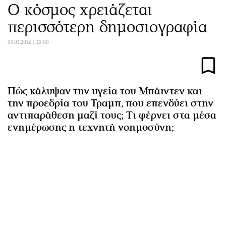
Ο κόσμος χρειάζεται
Αθλητισμός
Geek
περισσότερη δημοσιογραφία
Κύπρος
Νέα
Ελλάδα
Κινητά-tablets
09.05.2026 | 23:00
Διεθνή
Social
Κληρώσεις Allwyn
Αυτοκίνηση
Οικονομική
Αφιερώματα
Πώς κάλυψαν την υγεία του Μπάιντεν και
Οικονομία
Πολιτική
την προεδρία του Τραμπ, που επενδύει στην
Real Estate
Οικονομία
αντιπαράθεση μαζί τους; Τι φέρνει στα μέσα
ενημέρωσης η τεχνητή νοημοσύνη;
Επιχειρήσεις
Γενικά
Αγορές
Αναδρομές
Money Review
Πρόσωπα
AstroBank Properties
Περιβάλλον
Trends
Good Life
Ενέργεια
Γυναίκα
Ναυτιλία
Showbiz