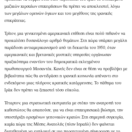
μαζικών χερσαίων επιχειρήσεων θα πρέπει να αποκλειστεί, λόγω
των μεγάλων ορεινών όγκων και του μεγέθους της ιρανικής
επικράτειας.
Τρίτον, μια γενικευμένη αμερικανική επίθεση είναι πολύ πιθανόν να
προκαλέσει δυσανάλογο αριθμό θυμάτων. Στη χώρα υπάρχει μεγάλη
παράδοση αντιαμερικανισμού από τη δεκαετία του 1950, όταν
αμερικανικές και βρετανικές μυστικές υπηρεσίες οργάνωσαν
πραξικόπημα εναντίον του δημοκρατικά εκλεγμένου
πρωθυπουργού Μοσαντέκ. Κανείς δεν είναι σε θέση να προβλέψει με
βεβαιότητα πώς θα αντιδράσει η ιρανική κοινωνία απέναντι στο
ενδεχόμενο μιας πλήρους κρατικής κατάρρευσης. Το πάθημα του
Ιράκ δεν πρέπει να ξεχαστεί τόσο εύκολα.
Τέταρτον, μια στρατιωτική εκστρατεία με στόχο την ανατροπή του
καθεστώτος θα απαιτούσε, για να είναι επιχειρησιακά βιώσιμη, την
υποστήριξη ορισμένων γειτονικών κρατών. Στη σημερινή συγκυρία,
καμία χώρα της Μέσης Ανατολής (πλην Ισραήλ) δεν φαίνεται
διατεθειμένη να εμπλακεί σε μια παρατεταμένη σύγκρουση με το