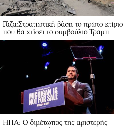
Γάζα:Στρατιωτική βάση το πρώτο κτίριο
που θα χτίσει το συμβούλιο Τραμπ
ΗΠΑ: Ο διμέτωπος της αριστερής