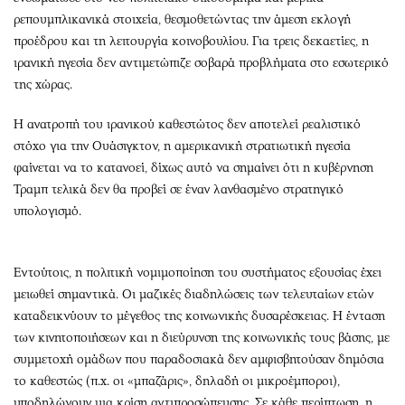
ρεπουμπλικανικά στοιχεία, θεσμοθετώντας την άμεση εκλογή
προέδρου και τη λειτουργία κοινοβουλίου. Για τρεις δεκαετίες, η
ιρανική ηγεσία δεν αντιμετώπιζε σοβαρά προβλήματα στο εσωτερικό
της χώρας.
Η ανατροπή του ιρανικού καθεστώτος δεν αποτελεί ρεαλιστικό
στόχο για την Ουάσιγκτον, η αμερικανική στρατιωτική ηγεσία
φαίνεται να το κατανοεί, δίχως αυτό να σημαίνει ότι η κυβέρνηση
Τραμπ τελικά δεν θα προβεί σε έναν λανθασμένο στρατηγικό
υπολογισμό.
Εντούτοις, η πολιτική νομιμοποίηση του συστήματος εξουσίας έχει
μειωθεί σημαντικά. Οι μαζικές διαδηλώσεις των τελευταίων ετών
καταδεικνύουν το μέγεθος της κοινωνικής δυσαρέσκειας. Η ένταση
των κινητοποιήσεων και η διεύρυνση της κοινωνικής τους βάσης, με
συμμετοχή ομάδων που παραδοσιακά δεν αμφισβητούσαν δημόσια
το καθεστώς (π.χ. οι «μπαζάρις», δηλαδή οι μικροέμποροι),
υποδηλώνουν μια κρίση αντιπροσώπευσης. Σε κάθε περίπτωση, η