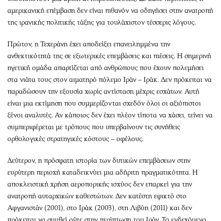
αμερικανική επέμβαση δεν είναι πιθανόν να οδηγήσει στην ανατροπή
της ιρανικής πολιτικής τάξης για τουλάχιστον τέσσερις λόγους.
Πρώτον, η Τεχεράνη έχει αποδείξει επανειλημμένα την
ανθεκτικότητά της σε εξωτερικές επεμβάσεις και πιέσεις. Η σημερινή
ηγετική ομάδα απαρτίζεται από ανθρώπους που έχουν πολεμήσει
στα νιάτα τους στον αιματηρό πόλεμο Ιράν – Ιράκ. Δεν πρόκειται να
παραδώσουν την εξουσία χωρίς αντίσταση μέχρις εσχάτων. Αυτή
είναι μια εκτίμηση που συμμερίζονται σχεδόν όλοι οι αξιόπιστοι
ξένοι αναλυτές. Αν κάποιος δεν έχει πλέον τίποτα να χάσει, τείνει να
συμπεριφέρεται με τρόπους που υπερβαίνουν τις συνήθεις
ορθολογικές στρατηγικές κόστους – οφέλους.
Δεύτερον, η πρόσφατη ιστορία των δυτικών επεμβάσεων στην
ευρύτερη περιοχή καταδεικνύει μια αδήριτη πραγματικότητα. Η
αποκλειστική χρήση αεροπορικής ισχύος δεν επαρκεί για την
ανατροπή αυταρχικών καθεστώτων. Δεν κατέστη εφικτό στο
Αφγανιστάν (2001), στο Ιράκ (2003), στη Λιβύη (2011) και δεν
πρόκειται να συμβεί ούτε στην περίπτωση του Ιράν. Το ενδεχόμενο