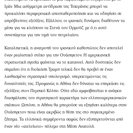
Ιράν. Μια ασύμμετρη αντίδραση της Τεχεράνης μπορεί να
προκαλέσει περιφερειακή αποσταθεροποίηση και να οδηγήσει σε
απρόβλεπτες εξελίξεις. Εξάλλου, οι ιρανικές δυνάμεις διαθέτουν τα
μέσα για να κλείσουν τα Στενά του Ορμούζ, με ό,τι αυτό
συνεπάγεται για την τιμή του πετρελαίου.
Καταληκτικά, η ανατροπή του ιρανικού καθεστώτος δεν αποτελεί
έναν ρεαλιστικό στόχο για την Ουάσιγκτον. Η αμερικανική
στρατιωτική ηγεσία φαίνεται να το κατανοεί. Αυτό δυστυχώς δεν
σημαίνει ότι η διοίκηση Τραμπ τελικά δεν θα προβεί σε έναν
λανθασμένο στρατηγικό υπολογισμό, υπερεκτιμώντας τις
δυνατότητές της. Προφανώς η Αθήνα δεν δύναται να επηρεάσει τις
εξελίξεις στον Περσικό Κόλπο. Ούτε εδώ αμφισβητείται η ανάγκη
διασφάλισης του στρατηγικού χαρακτήρα των ελληνοαμερικανικών
σχέσεων. Ωστόσο, η Αθήνα θα μπορούσε να εξηγήσει καλύτερα στην
Ουάσιγκτον ποια είναι ακριβώς η θέση της στο συγκεκριμένο
ζήτημα. Τα ελληνικά συμφέροντα σαφώς δεν εξυπηρετούνται από
έναν νέο «ατελείωτο» πόλεμο στη Μέση Ανατολή.