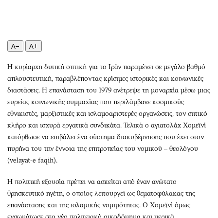
Περιβάλλον
Ταξίδια
Ελλάδα
Συνταγές
Κόσμος
Έξοδος
Παράξενα
Media
A−
A+
Πολιτισμός
Εκπομπές
Η κυρίαρχη δυτική οπτική για το Ιράν παραμένει σε μεγάλο βαθμό
Σινεμά
Wine routes
απλουστευτική, παραβλέποντας κρίσιμες ιστορικές και κοινωνικές
Θέατρο-Χορός
Podcasts
διαστάσεις. Η επανάσταση του 1979 ανέτρεψε τη μοναρχία μέσω μιας
Μουσική
Uncut
ευρείας κοινωνικής συμμαχίας που περιλάμβανε κοσμικούς
εθνικιστές, μαρξιστικές και ισλαμοαριστερές οργανώσεις, τον σιιτικό
Εικαστικά
Προσφορές
κλήρο και ισχυρά εργατικά συνδικάτα. Τελικά ο αγιατολάχ Χομεϊνί
Βιβλίο
Προσωπικότητες στην ''Κ''
κατόρθωσε να επιβάλει ένα σύστημα διακυβέρνησης που έχει στον
Χειρόγραφα
Επιστολές
πυρήνα του την έννοια της επιτροπείας του νομικού – θεολόγου
(velayat-e faqih).
Η πολιτική εξουσία πρέπει να ασκείται από έναν ανώτατο
θρησκευτικό ηγέτη, ο οποίος λειτουργεί ως θεματοφύλακας της
επανάστασης και της ισλαμικής νομιμότητας. Ο Χομεϊνί όμως
ενσωμάτωσε στο νέο πολιτειακό οικοδόμημα και μερικά